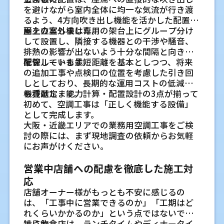
施工内容に反映しやすい形で進めます。
寝屋川や枚方周辺で現場の使い方に合
会社オフィスは執務スペースと会議室
ドの風量が関わります。厨房の熱が客席へ流
んでいます。
す。新築戸建てでも、構造、排水、防水、電気
アコン交換で大切にしているこ
を避けながら室内全体に均一な気流が行き渡
天井カセット形や天井吊形など業務用
わせて確認すること
で必要な能力を分けます
れると、客席側の空調にも影響します。客席の
また、大手工事店で経験を積んだ技術者が施
を合わせて確認することを心がけています。
るよう、4方向吹き出し機能を活かした配置計
空調に対応
業界歴15年以上の経験をもとに配管や
と
寝屋川や枚方周辺の工場でも、建物のつくり
快適さだけでなく、厨房で働く方の作業環境
工に携わることで、配管や電気工事を含めた
執務スペースは在席人数やパソコンの発熱を
画を立案しました。
屋上の室外機は専用の架台上にグループ分け
店舗で使われる天井カセット形、天井吊形、
気流まで確認します
や使い方はそれぞれ違います。シャッターの
も合わせて考えます。
細かな調整にも対応しやすくなっています。
寝屋川市や枚方市周辺での住宅用エア
見ます。会議室は短時間に人数が増えるた
奥村電気空調株式会社では、家庭用エアコン
して設置し、隣接する機器との干渉や騒音、
天井埋込ビルトイン形、壁掛形、床置形な
業務用エアコンは、見える室内機だけでな
開閉が多い現場、天井が高い現場、機械が増
め、通常の部屋とは負荷が変わります。部屋
の交換を住まいの状態に合わせて考えていま
排熱の影響が出ないよう十分な間隔と向きを
コン工事への対応
ど、各種業務用空調設備の工事に対応してい
く、天井内の配管やドレン排水が大切です。
設されてきた現場など、条件は一つずつ異な
新築戸建てでは建設段階から配管経路
寝屋川や枚方を中心とした迅速な対応
ごとの使い方を分けて考えると、温度ムラや
す。機器を取り付けるだけでなく、配管、電
確保しています。
配管ルートも最短距離を基本としつつ、将来
寝屋川市や枚方市周辺では、住宅の形や敷地
ます。天井の構造や店舗の広さによって向く
私は大手工事店での経験を含め、15年以上現
ります。私は現地で作業の流れを確認し、ど
効きすぎを抑えやすくなります。
源、室外機の置き場まで確認し、使い始めた
の追加工事や点検口の位置を考慮した引き回
と電源位置を整える
空調設備は、導入後の対応体制も重要です。
条件によって室外機の置き場に工夫が必要な
機器は変わるため、現場条件を確認したうえ
場に関わってきました。その中で、風の届き
の時間帯に暑さや寒さが出やすいのかを聞き
後のことも見据えて施工します。
しとしており、長期的な運用コストの低減に
とくに業務用エアコンは、故障や不具合によ
新築戸建てでは、建設会社や設備会社との早
ケースがあります。道路との距離、隣地との
で候補を整理します。代表は業界歴15年以上
方、点検口の位置、配管の納まりを先に確認
取ります。図面だけでは見えない使い方を知
飲食店は客席と厨房の熱量を分けて考
も貢献します。
機種選定・能力計算・配置設計の3点が揃って
って業務へ影響が出る場合があるため、迅速
めの確認が役立ちます。壁を仕上げる前に配
間隔、二階からの配管の下ろし方など、地域
で、大手工事店での施工経験もあります。
することの大切さを実感しています。
ることが、無理のない提案につながります。
寝屋川市や枚方市周辺で住まいに合わ
初めて、空調工事は「正しく機能する設備」
な対応が求められます。
えます
管経路や電源位置を決めると、露出配管を抑
の住宅で起きやすい確認点もあります。対応
として完成します。
寝屋川市や枚方市を中心にエリアを絞ること
せた施工を行います
えやすくなります。家庭用エアコンでも、室外
エリアを絞っているため、現地の状況を見な
飲食店では、客席と厨房で室内環境が大きく
店舗の間取りや配管条件に合わせたレ
業務用エアコンと電気工事をまとめて
代表である私が現地調査から施工後の
大阪・近畿エリアでの業務用空調工事をご検
で、現地確認や点検へ対応しやすい体制を整
機の置き場やドレン排水の位置は後から困り
がら相談しやすい体制を整えています。
異なります。厨房は調理機器から熱や湿気が
寝屋川市や枚方市周辺の住宅では、戸建て、
イアウト提案
相談できます
確認まで一貫して関わること
討の際には、まず現地調査の依頼からお気軽
えています。定期的なメンテナンスだけでな
やすい点です。図面の段階で相談できると、建
出るため、客席と同じ条件では考えにくい場
集合住宅、リフォーム後の住まいなど、設置
席の配置、厨房の位置、商品棚、作業動線を
にお声がけください。
く、急な不調時にも状況を確認しやすくなり
エアコン工事では、専用回路、分電盤、コン
私のところでは、現地調査、機器選定、施
物に合う納まりを考えやすくなります。
家庭用エアコン工事と電気工事を合わ
所です。換気設備や出入口の開閉も合わせて
条件がそれぞれ異なります。現地で壁の位
確認し、風が偏りにくい配置を考えます。配
ます。
セント、照明との位置関係が関係することが
工、施工後の確認まで、代表である私が一貫
確認します。
置、配管ルート、室外機の置き場所を確認
せて相談できる安心感
管ルートや室外機置き場に制限がある場合
営業中店舗への配慮を徹底した施工対
また、地域に合わせた施工経験が蓄積される
あります。空調と電気を別々に相談すると、確
して関わります。途中で情報が途切れると、現
し、暮らしの動線や近隣環境にも配慮しなが
エアコン工事では、専用コンセントや専用回
も、現場で確認できる条件をもとに施工方法
ことで、建物特有の条件にも対応しやすくな
認の手間が増える場合があります。私は業務
場で聞いた細かな条件が施工に反映されにく
応
設置後の保守点検まで考えた業
工場は作業内容や機械から出る熱を確
ら工事を進めます。
路の確認が必要になることがあります。私は
を検討します。無理に希望位置へ取り付ける
ります。
用エアコンに加えて、関連する電気工事もあ
くなることがあります。そのため、最初に確
店舗オーナー様がもっとも不安に感じるの
認します
家庭用エアコンの設置や交換に加えて、住ま
務用エアコンの配置計画
のではなく、使い勝手と保守のしやすさを合
わせて見ながら、現場に合う進め方を考えま
認した内容を最後まで見ながら進めることを
現地確認から機器選定、施工、アフタ
は、「工事中に営業できるのか」「工期はど
いの電気工事も相談いただける体制にしてい
工場では、機械の発熱、天井高、シャッター
わせて見ていきます。
導入後の保守やトラブル対応について
す。
大切にしています。工場の稼働に関わる設備
業務用エアコンは、設置して終わりではな
れくらいかかるのか」という点ではないでし
ーフォローまで一貫して対応します
ます。配管と電源を別々に考えると位置が合
の開閉、作業者の位置が関係します。全体を
だからこそ、連絡や確認もできるだけ分かり
業務用エアコンは、設置後も継続的な管理が
く、日々の点検や不具合時の確認も必要で
ょうか。
特に飲食店は、ランチタイムやディナータイ