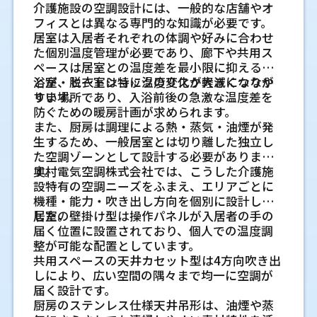
を確認します
の細かな部分が日々の運転状態に関わりま
業がある工場では、空調の運転方法が変わり
場合
介護施設の空調設計には、一般的な店舗やオ
施設によって必要な空調環境は異なります。
に出るものばかりではありません。冷房を使
部屋では必要な能力が変わります。現地の条
合う場合があります。室内機本体を天井内に
す。
業務用エアコンは、機種によって必要な電源
ます。作業者が常にいる場所と、一時的に使う
フィスとは異なる専門的な知識が必要です。
たとえば、オフィスでは人が集中するエリア
エラー表示が何度も出る、電源を入れ直して
い始めた時期や、強い雨が続いた後に気づく
件を細かく見るほど、設置後の温度差を抑え
収め、吹き出し口の位置を調整しやすい点が
が異なります。単相か三相か、ブレーカー容
場所を分けて考えると、無駄な運転を抑えや
居室は入居者それぞれの体調や好みに合わせ
の温度管理が求められます。一方で、飲食店で
も停止する場合は、制御部品や安全装置が異
こともあります。だからこそ、工事の段階で
やすくなります。
特徴です。施工前には天井裏の高さ、ダクト
配管ルートの取り方が冷暖房効率に関
量に余裕があるか、専用回路を設けられるか
すくなります。従業員の動線、休憩時間、搬
た個別温度管理が必要であり、廊下や共用ス
は厨房機器から発生する熱も考慮しなければ
常を検知している可能性があります。表示内
断熱、防水、排水、接続の基本を一つずつ確
の経路、点検できる場所を確認し、将来の保
を確認します。古い建物では分電盤の空きが
入出の時間を確認しておくと、運転開始時刻
わる理由
ペースは居室との温度差を最小限に抑えるこ
なりません。
容はメーカーや機種で異なるため、型番とエ
認することが大切です。見えなくなる部分ほ
部屋の広さだけでなく天井高や日当た
守にも配慮して計画します。
少ないこともあるため、電気工事を含めて見
や温度設定も決めやすくなります。現場の時
とが、ヒートショックのリスク軽減につなが
浴室・脱衣室は特に温度変化が大きくなりや
室内機と室外機をつなぐ配管は、冷媒が通る
また、工場や倉庫では、機械設備や天井高に
ラー番号を控えて相談すると、点検の方向性
ど、丁寧な施工が必要になります。
りを確認する理由
られる業者に相談すると話が進めやすいで
間の流れを見ることが、管理しやすい空調に
ります。
すい場所であり、入浴前後の急激な温度差を
大切な部分です。曲がりが強すぎる、必要以
よって空気の流れが変化しやすいため、一般
が見えやすくなります。
天井が高い空間は、空気の量が増えるため、
す。
つながります。
防ぐための暖房計画が求められます。
上に長い、勾配が不自然といった状態では、
的な施工では対応しきれない場合がありま
結露を抑えるための断熱材と配管の納
業務用エアコン工事の前に確認
床面積だけでは判断しにくいです。南向きや
また、厨房は調理による熱・蒸気・油煙が発
機器に負担がかかる場合があります。見た目
す。そのため、現場ごとの使用状況を把握
まり
西向きの大きな窓がある部屋は、夏場に日射
天井高や梁の位置など建物側の条件を
したい現地調査のポイント
生するため、一般居室とは切り離した独立し
だけでなく、メーカーが定める施工条件に合
し、空間に合わせた施工計画を立てることが
入替を先延ばしにしたときに起
冷媒配管は運転時に冷たくなるため、断熱材
の影響を受けます。冬は窓まわりから冷気が
空調方式の選び方で変わる工場
把握します
た空調ゾーンとして設計する必要がありま
わせてルートを考えることが必要です。
大切です。
業務用エアコンの工事では、カタログ上の能
が不十分だと結露しやすくなります。壁内や
こりやすい影響
入りやすい場合もあります。業務用エアコン
す。
奥村電気空調株式会社では、こうした介護施
天井内には、梁、換気ダクト、照明配線、消
内の温度管理
力だけでは判断できない項目があります。現
天井裏で結露が続くと、周囲の木材や内装材
を設置する前には、広さに加えて天井高、窓
設特有の空調ニーズをふまえ、エリアごとに
室内機と室外機の設置位置で変わる風
防設備などが入っている場合があります。天
不調が軽く見えるうちは、もう少し使えると
地で天井、配管、電源、室外機の置き場を確
に影響する場合があります。配管の継ぎ目や
の向き、断熱の状態を確認します。
工場の空調方式は、全体をまとめて整える方
機種・能力・吹き出し方向を個別に設計しま
井カセット形や天井埋込ビルトイン形では、
業務用エアコン工事で確認した
判断したくなるものです。ただ、業務用エアコ
の届き方
認することで、施工後の不具合を避けやすく
曲がり部分まで断熱材が密着しているか、押
法と、必要な場所を重点的に整える方法があ
した。
居室の壁掛け型は操作パネルが入居者の手の
本体の寸法に対して十分なスペースがあるか
ンは建物全体の環境に関わるため、先延ばし
なります。店舗営業に関わる工事では、作業
室内機の位置が部屋の形に合っていないと、
しつぶされていないかを確認することが大切
い施工会社の技術力
人の出入りや稼働時間が空調効率に関
ります。どちらがよいかは、工場の広さだけ
届く位置に設置されており、個人での温度調
を見る必要があります。点検口の位置も、保守
によって別の負担が出ることがあります。
のタイミングも含めて早めに整理しておくと
冷たい風や暖かい風が一部に偏ることがあり
です。
わる仕組み
で決まるものではありません。作業場所の固
整が可能な配置としています。
のしやすさに関係します。
業務用エアコンは、機器の性能だけでなく施
進めやすくなります。
ます。ソファやベッドに風が直接当たり続け
定度、熱源の位置、製品管理の条件、扉の開
共用スペースの天井カセット型は4方向吹き出
店舗の出入口、工場の搬入口、事務所の来客
工会社の技術力によって運用のしやすさが変
空調効率の低下による電気使用量の変
る配置も、暮らしの中では気になりやすい点
雨水の侵入を防ぐ配管穴まわりの防水
閉頻度を見て選ぶことが大切です。
しにより、広い空間の隅々まで均一に空調が
動線などは、外気が入りやすい場所です。扉
わります。設置直後は問題がなくても、数年後
化
天井高や梁の位置による設置可否
です。室外機は排熱しやすい場所に置くこと
処理
届く設計です。
の開閉が続くと、冷暖房した空気が外へ逃げ
空調の効きに関わるレイアウト
に水漏れや効きの低下が起きるケースもあり
で、運転時の負担を抑えやすくなります。
熱交換器やファン、圧縮機の状態が悪くなる
天井カセット形や天井埋込ビルトイン形は、
全体空調が向いている工場の特徴
厨房のステンレス仕様天井吊形は、油煙や蒸
外壁を貫通する穴のまわりは、雨水が入り込
やすくなります。さらに、営業時間が長い施設
ます。そのため、工事前の確認内容や施工体
と、同じ室温にするまでの運転時間が長くな
天井裏に機器や配管を収めるための空間が必