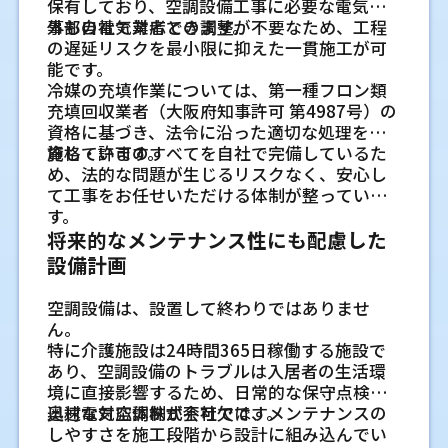
転の切り替わりが気になる場合があります。
保有しており、空調設備工事に必要な電気工
かることもあります。
理由
天井カセット形は、天井に収まりやすく、四
位置
離を確認し、風が抜ける空間を確保します。
す。用途に合わせて配置を考えることで、店舗
現地の条件を合わせて見ることが、設置後の
事も自社で対応できます。
外部の電気業者との調整が不要なため、工程
また、天井カセット形やビルトイン形など、
方向や二方向に風を送れる機種があります。
エアコンは専用回路で使うことが基本です。
エアコンには専用コンセントと専用回路が必
屋上、地上、ベランダなど、設置場所によっ
ごとの使い方に合った空調環境を整えやすく
使いやすさにつながります。
の遅延リスクを最小限に抑えた一貫施工が可
機種によって必要な施工精度も変わります。
オフィスや飲食店では、席の配置や照明、天
既存のコンセントがあっても、機種によって
省エネと快適性を両立するため
要です。室内機の近くにコンセントがあって
て条件は変わります。室外機の前に物を置か
なります。
能です。
複数メーカーに対応できる施工会社であれ
井内の配管位置を見ながら、風が直接当たり
は形状や電圧が合わない場合があります。無
も、位置が低すぎたり、機器と干渉したりす
ない運用も含めて確認しておくと安心です。
の設備レイアウト
冷媒の充填作業については、第一種フロン類
ば、現場条件に合わせた提案を受けやすくな
すぎない位置を確認します。
理な使用は安全面で問題が出ることがあるた
ると見た目や使い勝手に影響します。電圧や
飲食店では厨房の熱と客席の温度差を
営業中のオフィスで工事を進め
充填回収業者（大阪府知事許可 第4987号）の
ります。
め、交換前に分電盤、回路、コンセント位置
空調の省エネは、機器の性能だけで決まるも
コンセント形状は機種によって異なるため、
近隣や作業スペースに配慮した運転音
考える
資格に基づき、法令に沿った適切な処理を実
天井吊形は天井の高さや奥行きに合わ
を確認しておく必要があります。
のではありません。冷暖房した空気が必要な
るときの注意点
設置予定の部屋の広さや能力に合わせて確認
の確認
施しています。
資格・許可のすべてを自社で完備しているた
電気工事まで一貫対応できる強み
飲食店では、厨房に熱がこもりやすく、客席
場所へ届き、不要な場所へ逃げにくい配置に
せて検討します
しておくことが大切です。
室外機は運転時にファンや圧縮機の音が出ま
通常業務を続けながらエアコン工事を行う場
め、法的な問題が生じるリスクなく、安心し
とは体感温度が変わります。客席を快適にし
業務用エアコン工事では、空調機器の設置だ
既存の配管穴や配管カバーを使えるか
することが大切です。設備レイアウトを工夫
天井吊形は、天井内に埋め込むスペースが取
す。住宅が近い場所、事務所の窓付近、従業
合は、作業そのものだけでなく、社員の動線
て工事をお任せいただける体制が整っていま
ようとして冷房を強めると、スタッフの動線
けでなく、専用回路の増設や配線工事が必要
すると、同じ機器でも運転の負担を抑えやす
室内機の取付高さとカーテンレール、
の判断
りにくい建物や、奥行きのある空間で使われ
員の休憩場所の近くでは、設置向きや距離を
や来客対応への影響も考えます。事前に作業
す。
や一部の席に風が当たりすぎる場合がありま
になる場合があります。そのため、空調工事
くなります。
ることがあります。設置面の強度、吹き出し
収納との干渉
今ある配管穴を使えるかどうかは、穴の位
見ます。工場や店舗では、荷物の搬入経路を
範囲と時間帯を共有しておくと、工事当日の
将来的なメンテナンス性にも配慮した
す。厨房の換気、客席の配置、配膳動線を見
と電気工事を別々に依頼すると、工程調整に
方向、室内の障害物を確認し、風が届きにく
置、勾配、壁の状態、配管の向きで変わりま
室内機は天井に近い位置へ付けることが一般
ふさがないことも大切です。音の感じ方は環
混乱を抑えやすくなります。
ながら、空気の流れがぶつかりにくい位置を
設備計画
時間がかかることがあります。
吹き出し口と吸い込み口の位置で気流
い場所が出ないように見ます。
す。配管カバーも劣化や割れがあれば再利用
的ですが、上部や左右に必要な空間がありま
境で変わるため、周囲の建物、壁の反射、夜
検討することが大切です。
一方で、電気工事まで一貫して対応できる施
の偏りを抑えること
に向かない場合があります。再利用できるも
す。カーテンレール、ロールスクリーン、収納
間運転の有無を合わせて確認します。
作業時間と立ち入り範囲を事前に決め
工会社であれば、現場確認から施工管理まで
空調設備は、設置して終わりではありませ
天井埋込ビルトイン形は吹き出し口の
のと交換したほうがよいものを分けて判断す
吹き出し口から出た空気がすぐに吸い込み口
扉、建具の開閉と干渉しないかを確認しま
美容室やサロンでは施術席への風向き
ます
まとめて進めやすくなります。工事内容の共
ん。
ると、仕上がりと耐久性の両方を考えやすく
へ戻ると、工場全体には広がりにくくなりま
配置を確認します
す。特に寝室や子ども部屋では、ベッドや机
冷媒配管やドレン配管の勾配を考えた
有もしやすく、作業工程を調整しやすい点も
に配慮する
オフィスでは、朝礼、会議、来客、電話対応
特に介護施設は24時間365日稼働する施設で
なります。
す。反対に、障害物に当たって作業者へ直接強
の位置によって風が直接当たりやすくなるた
天井埋込ビルトイン形は、本体を天井内に納
ルート設計
特徴です。
など、時間帯によって避けたい作業がありま
あり、空調設備のトラブルは入居者の生活環
美容室やサロンでは、お客様が一定時間同じ
い風が当たると、冷えすぎや不快感につなが
め、家具配置も含めて見ると判断しやすくな
め、吹き出し口を離して配置できます。間仕
さらに、照明やコンセント工事まで含めて相
冷媒配管は室内機と室外機をつなぎ、ドレン
す。天井を開ける作業や機器の搬入がある場
境に直接影響するため、日常的な保守点検と
席で過ごします。施術中に風が顔や首元に当
室外機を置く場所と排熱スペースの確
ります。機械、棚、梁、照明の位置を見なが
ります。
切りがある空間や複数の席へ風を分けたい場
談できることで、店舗改装やオフィス移転時
配管は結露水を排水するために使います。特
合は、立ち入り範囲を決めておくと安全で
迅速な対応体制が不可欠です。
奥村電気空調株式会社では、メンテナンスの
たり続けると、体が冷えやすくなることがあ
ら、空気が通る道を確保することが大切で
認
所では、ダクトの長さや点検口の位置も大切
の設備計画も進めやすくなります。
にドレン配管は、水が自然に流れる勾配が必
す。執務スペースを一部ずつ区切って進めら
しやすさを施工段階から設計に組み込んでい
ります。鏡、椅子、シャンプー台、施術者の
す。風向きや設置高さを合わせるだけでも、体
室外機置き場と隣地境界、通路幅の確
な確認項目です。
室外機のまわりに十分な空間がないと、排熱