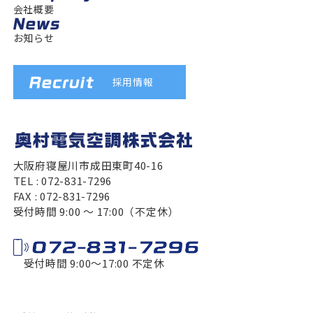
です。
既存のエアコンと同じ位置に入れ替え
けでなく、生産ライン、熱源、人の動線、換
に機器を納めると、後の点検や排水に影響す
会社概要
せた交換では、建物の工程や内装との取り合
まとめ
気、室外機置き場まで見ておくことで、温度
るべきですか
ることがあります。私は大手工事店での経験
いも含めて早めに相談すると、施工内容を整
既存の配管をそのまま使える場合はあ
ムラや運転の無駄を抑えやすくなります。
業務用エアコン工事は、単に機器を設置する
同じ位置に入れ替えられる場合もあります
お知らせ
も踏まえ、施工できるかどうかだけでなく、
理しやすくなります。
生産性を守るためには、作業者の暑さ寒さだ
だけではなく、建物の構造や利用環境に合わ
りますか
が、必ずしも同じ位置が使いやすいとは限り
使い続けるうえで扱いやすいかも確認しま
奥村電気空調株式会社では、寝屋川市や枚方
けでなく、製品や材料が受ける温湿度の影響
せて空調を整えることが重要です。施工品質
配管の太さ、長さ、劣化状態、新しい機器と
ません。これまで席によって暑い、寒いがあ
す。
市周辺で、家庭用エアコンの交換や住宅向け
も確認することが大切です。全体空調、局所
によって気流や温度ムラに差が生まれるた
の適合が合えば、既存配管を使える場合があ
った場合は、配置や風向きの見直しが役立つ
採用情報
の電気工事に対応しています。現地確認から
空調、エリアごとの管理を現場に合わせて考
め、現地調査やレイアウト設計を丁寧に行う
ります。ただし、内部の汚れや断熱材の傷
ことがあります。既存配管や天井開口を使え
業務用エアコンと家庭用エアコンの設
施工後の相談まで、住まいの状況に合わせて
えると、日々の運転も管理しやすくなります。
ことで、働きやすさや過ごしやすさにもつな
み、過去の冷媒種類によって判断が変わりま
るか確認しながら、現在の店舗レイアウトに
丁寧に進めます。住宅のエアコン交換を検討
置に合わせて電気工事も確認する
導入後は、フィルター、熱交換器、異音、水
がります。
す。現地での確認が必要です。
合う位置を検討します。
されている方や、新築戸建て案件の施工先を
エアコン工事では、電源やコンセント、照明
漏れ、フロン排出抑制法に関わる点検などを
また、オフィスや飲食店、工場などは、それ
探している建設会社、設備会社の方は、まず
などの電気工事が関わることがあります。業
継続して確認します。施工時点で点検しやす
ぞれ必要な空調環境が異なります。空間に合
入替後の点検やメンテナンスも依頼で
工事後の点検やメンテナンスも依頼で
はお気軽にご相談ください。
務用エアコンでは電源容量、家庭用エアコン
い配置にしておくことも、工場の安定運用に
大阪府寝屋川市成田東町40-16
った機種選定や配管設計を行うことで、長期
きますか
きますか
では専用回路やコンセント位置を確認しま
役立ちます。
的な運用やメンテナンスもしやすくなりま
TEL : 072-831-7296
入替後の点検や保守にも対応できます。フィ
工事後の点検やメンテナンスも相談できま
す。空調と電気を別々に見ると調整が増える
奥村電気空調株式会社では、私が現地調査か
す。
FAX : 072-831-7296
ルターやドレンまわりの確認、運転状態の点
す。運転状態、排水の流れ、異音の有無、フ
場合があるため、私は設置に関わる電気まわ
ら施工後の確認まで一貫して関わり、寝屋川
奥村電気空調株式会社では、現地調査から設
受付時間 9:00 〜 17:00（不定休）
検、必要に応じた洗浄などを行うことで、不
ィルターの状態などを確認することで、不具
りも合わせて確認します。
や枚方周辺を中心に工場の使い方に合わせた
計、施工、保守まで一貫して対応していま
調の早期発見につながります。使い方に合わ
合の早期発見につながります。業務用エアコ
空調設備を考えています。工場空調の新設や
す。天井カセット形をはじめとした業務用エ
せた点検時期も相談できます。
ンは使用時間が長くなりやすいため、店舗の
入れ替え、管理の見直しで気になる点があれ
アコン工事や、複雑な配管ルートが必要な現
営業状況に合わせて点検時期を相談しておく
受付時間 9:00〜17:00 不定休
業務用エアコンの設置に関する
ば、まずは現場の状況をお聞かせください。
場にも対応し、空間に合わせた施工計画を行
と管理しやすくなります。
っています。
よくある質問
まとめ
寝屋川市や枚方市を中心に、導入後の点検や
業務用エアコンの設置前には、現地調査の内
トラブル対応も含めた空調工事を進めていま