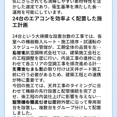
と能力選定
気にさらされても清掃しやすい素材特性を活
まないように処理します。穴の勾配、スリー
では、日中と夜間で外気温の影響も変わりま
全体空調は、工場内の広い範囲を一定の温度
制を把握しておくことが大切です。
真空引きや配管接続など見えにくい作
ることがあります。設定温度を下げても効き
要です。梁や下地材、照明器具、点検口の位
かした選定であり、衛生基準を満たした長期
ブの使い方、外壁側のシーリングの状態を確
す。使う時間帯と人の動きを確認すると、室内
帯に近づけたい場合に向いています。作業者
エアコンの能力は、部屋の面積だけで決める
にくい状態では、機器に負荷がかかりやす
置によっては、希望の場所に設置できない場
業の大切さ
運用を可能にしています。
認します。外壁材の凹凸やサイディングの目
機の位置や能力の考え方が具体的になりま
が複数の場所を行き来する現場や、製品や材
ものではありません。オフィスの使い方によ
現地調査で確認するべき内容
く、電気使用量の変化として表れる場合があ
合があります。見た目だけで判断せず、天井内
配管内に空気や水分が残ると、冷媒回路に影
24台のエアコンを効率よく配置した施
地位置によっては、シーリングが切れやすい
す。
料を工場内に一時保管する時間がある現場で
って、同じ広さでも必要な冷暖房能力が変わ
業務用エアコン工事では、事前の現地調査が
ります。
部の寸法と障害物を確認することで、無理の
響する場合があります。真空引きは、配管内
納まりになることもあります。穴あけ位置を
は、全体の温度差を小さくする意味がありま
ります。働く人の位置、日射、機器の発熱、
工計画
重要な工程になります。設置場所の広さだけ
ない設置位置を選べます。
を適切な状態にするための基本作業です。ま
決める段階で、防水しやすい場所を選ぶこと
工場や飲食店で発熱量を踏まえた機種
す。天井高が高い場合は、暖気が上にたまり
間仕切りを見ながら、無理のない機種選定を
でなく、天井高や電源容量、既存設備との位
急な故障で営業や作業が止まるリスク
た、配管接続部の締め付けや断熱処理が不十
が大切です。
やすいため、空気を循環させる設備も合わせ
することが大切です。
選定が必要な理由
24台という大規模な設置台数の工事では、各
置関係など、多くの項目を確認する必要があ
配管ルートや室外機置き場の確認
飲食店やオフィス、工場では、空調が止まる
分だと、冷媒漏れや結露につながることがあ
て考えると管理しやすくなります。
室への機器搬入ルート・施工順序・試運転の
ります。
工場では機械、コンプレッサー、照明などが
と営業判断や作業計画に影響します。特に夏
室内機と室外機は冷媒配管でつながるため、
ります。完了後には目に入りにくい作業だか
水漏れを防ぐドレンホースの勾配と詰
デスク配置や人の滞在場所に合わせて
スケジュール管理が、工期全体の品質を左右
たとえば、飲食店では厨房機器の発熱量が空
熱を出します。飲食店では厨房機器、冷蔵
場の厨房や機械がある作業場では室温が上が
配管をどこに通すかが工事の要点になりま
らこそ、丁寧な施工が欠かせません。
局所空調が役立つ作業場所の条件
まり対策
風向きを考えます
します。
奥村電気空調株式会社では、建築施工会社と
調負荷に影響します。一方で、工場では機械設
庫、食洗機、湯気の影響があります。これら
りやすく、スタッフの休憩場所や換気方法の
す。壁の貫通位置、天井裏の経路、外壁まわ
局所空調は、作業者が一定の場所で作業する
の工程調整を密に行い、内装工事の進捗に合
備の配置によって気流が遮られることもあり
ドレンホースは水を流すため、途中で上がっ
の熱を考えずに機種を選ぶと、冷房時に効き
デスクの真上や正面に吹き出し口が来ると、
見直しが必要になることもあります。
りの状況を確認し、店舗の内装や通路に影響
水漏れや異音を防ぐために確認したい
場合や、熱源の近くで負担が出やすい場合に
わせて各エリアの空調工事を順次進める計画
ます。こうした条件を調査段階で把握するこ
たり、たるんだりしないようにします。屋外の
が足りない場所が出やすくなります。客席と
冷房時に体へ風が当たり続けることがありま
しにくいルートを検討します。室外機は排熱
施工ポイント
役立ちます。たとえば、検査台、組み立て
を策定しました。
天井カセット型の取り付けは天井ボード施工
とで、実際の使用環境に合った施工計画を立
先端が地面に接していると、土や虫が入りや
厨房、作業場と休憩室のように、用途ごとに
す。一方で、風が届かない場所があると、席に
部品供給終了により修理が難しくなる
スペースも必要なので、周囲に物を置きすぎ
水漏れを防ぐには、ドレンホースの勾配や排
台、梱包場所、操作盤の前など、人が長く立
前に行う必要があるため、建築工程との連携
てやすくなります。
すくなることがあります。排水先の位置を少
条件を分けて見ることが必要です。
よって温度差が出ます。執務席、受付、会議
ない場所が望ましいです。
ケース
水先の確認が必要です。途中でたるみがある
つ場所を重点的に冷暖房する考え方です。工
が特に重要です。
また、搬入経路や作業スペースの確認も欠か
し浮かせる、曲がりを増やしすぎない、必要
室、コピー機周りなど、人がいる時間の長さ
設置から年数が経った機器は、メーカーの部
と、水が流れにくくなる場合があります。異音
場全体を同じ温度にするのが難しい場合で
今回の施工では、天井工事のタイミングに合
せません。建物によっては大型機器の搬入に
に応じて点検しやすい場所に出すなど、後か
能力不足と過剰能力のどちらにも起こ
を見て配置を考えます。
電源容量や専用回路の確認
品供給が終了している場合があります。その
については、室外機の水平、固定状態、壁面
も、必要な場所へ空気を届けることで、作業
わせて機器の先行設置と配管接続を完了さ
制限があるため、施工当日の作業効率にも関
ら確認できる形にしておくと管理しやすくな
りやすい不具合
業務用エアコンは、家庭用と比べて必要な電
場合、故障箇所が分かっても部品交換ができ
との距離も関係します。設置後の試運転で排
環境を整えやすくなります。
せ、後工程の内装仕上げに影響を与えない工
わります。
ります。
窓の大きさや日当たりで冷暖房の効き
能力が足りないと、設定温度に近づくまで時
源条件が異なる場合があります。既存の分電
ず、入替を急ぐことになります。あらかじめ型
水と音を確認しておくと、使用開始後の不安
程管理を徹底しました。
室外機の据え付けは建物外壁に沿って専用架
方が変わります
間がかかり、機器の運転時間が長くなります。
盤で対応できるか、専用回路が必要か、ブレ
番と製造年を確認しておくと判断材料になり
を減らせます。
ゾーニングでエリアごとの温度差を調
台を設置し、複数台をグループ分けして配置
配管ルート設計の重要性
冷媒ガス漏れを避ける接続部と真空引
一方で、能力が大きすぎる場合も、短い運転
南向きや西向きの窓が大きい部屋では、夏場
ーカー容量に余裕があるかを確認します。電
ます。
しました。
整する考え方
配管ルートは、見えにくい部分でありなが
きの確認
と停止を繰り返し、室温のムラが出ることが
に日射の熱が入りやすくなります。ブライン
気工事を伴う場合は、空調工事と合わせて確