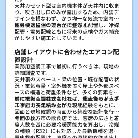
つ
くと、作業環境に影響しやすくなります。冷房
う、室内機の向きや風向きを見ます。会議室
な判断が必要です。建設会社様や設備会社様
転で異常がないことを確認してから、使い方
や相談のしやすさも大切にしています。
の新設や入れ替えに対応しています。私は、
天井カセット型は室内機本体が天井内に収ま
定、施工までを一貫して進めることで、建物
を使う前、暖房を使う前に試運転を行い、風
フィルターにほこりがたまると、風量が下が
は人数によって室温が変わりやすいため、使
とも、必要な情報を一つずつ共有しながら進
や注意点を共有します。
機器を付けるだけでなく、施工後に日常業務
り、吹き出し口のみが露出するため、内装デ
に合わせた調整を行いやすくなります。
量、温度、異音、排水の状態を確認すること
り、冷暖房の効きが弱く感じることがありま
用人数の目安も聞いておくと判断しやすいで
めます。
寝屋川や枚方を中心にした地域対応
の中で扱いやすいことを大切にしています。
ザインを損なわず、かつ均一な気流で室内全
また、配管ルートや室内機の配置について
が大切です。しばらく使っていなかった設備
す。ご家庭でできる範囲の清掃を定期的に行
す。働く人の位置を基準に考えることが大切
フロン類の回収など法令に関わる対応
体を快適に保つことができます。
室外機は屋上の架台上に整然と配置し、冷媒
も、施工を見据えながら計画できるため、工
寝屋川や枚方を中心に、店舗や事務所、工場
は、運転開始時ににおいや汚れが出る場合も
い、異音やにおい、風の弱さが続く場合は点
です。
現地調査から施工後確認まで代表が一
寝屋川や枚方を中心に地域の現場へ対
業務用エアコンの撤去では、フロン類の回収
配管・電気配線ともに将来の点検やガス補充
事後の使いやすさにもつながります。業務用
などの空調工事を承っています。対応エリア
あります。季節の前に状態を見ておくことで、
検を検討します。無理に内部を分解すると破
貫して見る体制
など法令に沿った対応が必要です。適切な手
がしやすい施工としています。
エアコンは店舗やオフィスごとに条件が異な
を意識して動くことで、現地調査や工事後の
応しています
必要な整備を計画しやすくなります。
損につながることがあるため、手が届く範囲
工場では作業動線と機械の発熱を分け
順を踏まずに撤去すると、環境面だけでなく
私は、現地調査から機器選定の相談、施工、
るため、実際の使用環境を確認しながら進め
確認に伺いやすい体制を整えています。近隣
寝屋川や枚方周辺の現場では、移動時間を抑
で行うことが大切です。
て見る
管理上の問題につながります。入替時は、工
運転確認まで一貫して見ることを基本にして
店舗レイアウトに合わせたエアコン配
ることが大切です。
地域であれば、急な不具合や入れ替えの相談
えて現地確認や工事後の相談に対応しやすい
工場では、機械の配置、作業者の立ち位置、
事内容と合わせて確認しておきたい項目で
います。担当が途中で変わると、図面で確認し
さらに、工程をまとめて管理することで、施
にも日程を確認しながら対応しやすくなりま
置設計
奥村電気空調株式会社で私が大
体制を取っています。地域を絞って動くこと
洗浄が必要な状態と専門業者に相談す
搬入出の動線を分けて見ます。機械の発熱が
す。
た意図が現場に伝わりにくくなる場合があり
工スケジュールの調整もしやすくなります。
す。
で、急な確認が必要なときも予定を調整しや
業務用空調工事で最初に行うべきは、現地の
る目安
切にしている工場空調管理の考
強い場所に合わせすぎると、作業者のいる場
ます。代表である私が流れを把握することで、
すくなります。オフィスのほか、工場、飲食
詳細調査です。
吹き出し口に黒い汚れが見える、運転時にに
所で温度差が出る場合があります。天井が高
配管ルートの理由や注意点を施工後まで確認
複雑な現場にも対応できる施工経験
現地調査から施工後の点検まで自社で
店、施設の空調相談にも対応しています。
え方
天井裏のスペース・梁の位置・既存配管の状
おいが続く、水滴が飛ぶといった状態では、
い工場では、空気が上部にたまりやすい点も
施設別に見る業務用エアコン入
しやすくしています。
業務用エアコン工事では、建物によって配管
一貫対応
況・電気容量・室外機を置く屋上や外部スペ
内部洗浄が必要な場合があります。洗浄は機
奥村電気空調株式会社で私が工場空調を見る
確認します。必要に応じて、スポット的な空調
経路や設置条件が大きく変わります。たとえ
現地調査から機器選定と施工後の相談
ースの構造と荷重条件など、多くの要素を事
替の考え方
現地調査、機器選定、施工、施工後の点検ま
器の構造に合わせた養生や分解が必要になる
ときは、まず現場の使い方を丁寧に確認しま
や換気との組み合わせも検討します。
業界歴15年以上の経験を活かした配管
ば、天井内スペースが限られている現場や、
前に把握しておかなければ、施工後のトラブ
奥村電気空調株式会社では、代表自らが大手
で、自社で流れを把握しながら進めています。
まで一貫して行います
ため、無理に市販品だけで対応せず、状態を
す。機器の能力や型番だけで判断せず、作業者
施設ごとに、空調に求められる条件は違いま
ルートの確認
複数フロアにまたがる施工では、現場ごとの
ルや能力不足につながります。
工事店で長年積み上げた現場経験をもとに、
現場を見た担当者が工事内容を理解している
私は、現地調査、機器選定、施工、試運転、
見てもらうと安心です。交換直後でも、使用環
の立つ場所、機械の発熱、天井や配管の条
飲食店では客席と厨房で必要な空調条
す。面積だけで判断せず、人の動き、熱の出る
判断が必要になります。
業界歴15年以上の経験の中で、住宅用エアコ
図面と現地確認の両面から綿密な設計を行っ
ため、配管や電源の条件を踏まえた説明がし
施工後の相談まで流れを切らさず見るように
境によって汚れ方は変わります。
件、導入後の点検のしやすさまで見ます。空
設備、部屋の使い分けを見ながら入替を考え
件を分ける
奥村電気空調株式会社では、天井カセット形
ンだけでなく、業務用空調の工事にも携わっ
ています。
今回の枚方市の飲食店では、客席の広さと着
やすくなります。工事後の保守、トラブル対
しています。担当が変わるたびに説明が戻る
調は毎日使う設備だからこそ、施工前の確認
ると、実際の使い方に合った計画に近づきま
飲食店では、客席と厨房で空調条件が大きく
やビルトイン形など、さまざまな業務用エア
てきました。配管が長い現場、天井内の納ま
席人数を基に必要冷暖房能力を算出し、冷媒
応、必要に応じた洗浄の相談にも対応してい
と、細かな条件が伝わりにくくなることがあ
を大切にしています。
す。
違います。客席は人の滞在時間と席の位置を
コン工事へ対応しています。とくに、気流や空
りが複雑な現場、室外機置き場に制限がある
の種類（R32）にも対応した最新機種を選定
ます。
ります。現場で聞いた使い方を、機器選びや
奥村電気空調株式会社が住宅エ
見ます。厨房は火気、湯気、油分、換気フー
調効率を考慮したレイアウト提案にも取り組
現場では、事前確認の差が仕上がりに出ま
しました。
室内機の配置は、座席への直接的な吹き出し