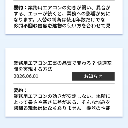
運転音や室外機の振動が気になり始め
に関わる点
熱、外気の出入り、厨房機器の熱など、温度
あります。どこへ排水するのか、排水先で人
間仕切りや棚で空気の流れが止まりや
異なるため、業務用エアコンの工事経験があ
要約：
業務用エアコンの効きが弱い、異音が
たとき
に関わる条件が重なっています。そのため、
暑すぎる場所では汗による不快感や水分補給
の通行や外壁の汚れに影響しないかも確認し
るかを確認します。メーカーや形状ごとの施
すいレイアウト
する、エラーが続くと、業務への影響が気に
どこに設置し、どちらへ風を送るかを事前に
室内機からこすれるような音がする、室外機
の回数が増え、寒すぎる場所では手先が動か
ておきたい点です。
工上の違いを理解している業者なら、現場に
背の高い棚、パーティション、商品什器があ
なります。入替の判断は使用年数だけでな
考えることが大切です。
の振動が以前より大きい場合は、内部部品や
しにくくなることがあります。細かな組み立
合った説明を受けやすくなります。
る空間では、風が途中で止まりやすくなりま
く、不調の内容や建物の使い方を合わせて見
お問い合わせはこちら
設置状態の確認が必要です。振動が建物に伝
て、検品、包装、計量などの作業では、体へ
梁や筋交い、耐力壁を避けて配管穴を
す。同じ部屋でも、棚の手前は冷えるのに奥は
ることが大切です。本記事では、確認したい
客席や作業スペースに風が直接当たり
わると、夜間の運転で気になりやすくなりま
の負担が作業の丁寧さに関係します。冷房が
計画する確認点
暑いという差が出ることがあります。設置前
サインと入替前の進め方を整理します。
す。音の種類や発生するタイミングを記録し
強く当たる席と、熱がこもる席が同じライン
にくい配置
オフィスに合う業務用エアコン
配管穴を開ける位置は、建物の構造と関係し
には、現在の家具だけでなく、今後のレイア
ておくと、相談時に状態を伝えやすくなりま
にあると、作業者ごとの感じ方の差も出やす
客席の真上やスタッフが長く立つ場所に吹き
ます。梁、筋交い、耐力壁に干渉する位置は
ウト変更の予定も聞いておくと判断しやすい
の種類と選び方
す。
くなります。温度管理は、作業環境を安定さ
出し口があると、冷風や温風が体に当たり続
避ける必要があります。図面だけでなく、現
です。空気が回る経路を残すことが、使いや
業務用エアコンの入替を考える
せるための基本です。
業務用エアコンにはいくつかの形がありま
けることがあります。短時間なら気にならな
場で下地の位置を確認することも大切です。
すい配置につながります。
業務用エアコン工事の品質で変わる？ 快適空
修理を重ねるより交換が向いている状
前に確認したい基本
す。どれがよいかは、見た目だけでなく、天
くても、食事中や作業中には負担になる場合
穴の位置を数センチずらすだけで、構造部分
間を実現する方法
製品や材料が温湿度の影響を受ける点
態
井裏のスペース、配管の通し方、働く人の位
があります。テーブルの位置、レジまわり、待
を避けられることがありますので、建築側と
出入口や窓まわりから外気の影響を受
業務用エアコンは、毎日の営業や作業環境を
2026.06.01
お知らせ
製品や材料によっては、温度や湿度の変化で
置、部屋の使い方で変わります。ここでは、
合席などを確認し、風が直接当たりにくい角
同じような不具合が続く場合は、部品交換だ
の共有が欠かせません。
支える設備です。まだ動いているから大丈夫
けやすい場所
状態が変わります。紙、木材、樹脂、食品原
オフィスで検討される代表的な機種を、使い
度に調整できる配置を検討します。
けで対応し続けるより、本体交換のほうが住
と考えたくなる場面もありますが、使用年数
出入口の近くは、人の出入りで外気が入りや
料、接着剤、塗料などは、保管場所や作業場
分けの視点で整理します。
まいに合う場合があります。古い機種では交
要約：
室外機の設置場所と風通し、作業スペ
や不調の出方によっては、早めに入替を検討
すい場所です。大きな窓がある面は、夏の日
所の環境に気を配る必要があります。湿度が
出入口や厨房まわりの温度変化を考え
換部品の供給が終わっていることもあるた
業務用エアコンの効きが安定しない、場所に
したほうが現場の負担を抑えやすくなりま
ースの見方
射や冬の冷気の影響を受けます。そこに室内
高いと結露や乾きにくさが出る場合があり、
天井カセット形は見た目と気流のバラ
め、修理できるかどうかだけでなく、今後の
よって暑さや寒さに差がある、そんな悩みを
た設置位置
す。
室外機は熱を外へ逃がす機械です。前面や背
機を置くと、空調負荷が大きい場所だけを追
乾燥しすぎると静電気や反りが起きる場合も
使いやすさも含めて判断することが大切で
感じる現場は少なくありません。機器の性能
お問い合わせはこちら
ンスを取りやすいです
出入口付近は外気が入りやすく、夏は熱気、
面に十分な空間がないと、熱がこもりやすく
いかける運転になりやすいです。店舗や事務
あります。人の快適性だけでなく、材料の扱
す。
だけに目が向きがちですが、実際には工事の
天井カセット形は、室内機が天井面に収ま
耐用年数と使用年数から見る交換時期
冬は冷気の影響を受けます。飲食店では厨房
なります。また、将来の点検や交換を考える
所では、扉の開閉頻度、窓の向き、ブライン
いやすさも空調管理の確認項目です。
品質によって空調環境が大きく変わります。
り、吹き出し口が複数方向にあるタイプです。
の火気や調理機器によって、客席側とは温度
の目安
と、人が安全に作業できる幅も必要です。隣地
ドや断熱材の有無も一緒に確認します。
新築戸建てやリフォームに合わせて見
たとえば、配管の設計や室内機の配置が空間
オフィスの中央付近に設置できると、室内全
条件が変わります。こうした場所へ無理に風