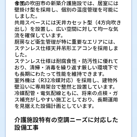
知識が関わります。見積もり前に現地確認を
気が特定の場所に集中しやすくなります。飲
ます。
今回の吹田市の新築介護施設では、居室には
られる場合にも検討できます。奥行きのある
天井内に納めると、トラブル時に内装を開け
けたい機種です。
口の開閉がある工場では、外気の入り方によ
行うか、施工後の点検や相談に対応できるか
食店では座席位置によって体感温度に差が出
室内機と室外機の設置場所を確認しま
壁掛け型を採用し、個別の温度管理を可能に
店内や、梁の関係で天井カセット形が入れに
る作業が必要になる場合があります。将来の
異音や振動が続くときに確認したいポ
って室温が変わります。空調と換気を別々に
も確認したい点です。
ることもあり、オフィスではデスク周辺の環
しました。
くい場所で使いやすいことがあります。室内
す
機器交換で同じ配管が使えるか、使えないと
壁掛形や床置形が向いている空間の条
考えず、同じ現場条件の中で整える必要があ
イント
境に影響するケースがあります。そのため、
共用スペースには天井カセット型（4方向吹き
機が見える形になるため、照明や内装との位
きにどう入れ替えるかまで考えておくと安心
室内機は、風が人に直接当たりすぎない位置
件
ります。
建設会社や設備会社が外部業者を選ぶ
運転中に金属音、うなり音、強い振動が続く
空調機器の能力だけでなく、吹き出し方向や
出し）を設置し、広い空間に対して均一な気
置関係を確認し、圧迫感が出にくい場所を選
です。
や、点検口から手が届く位置を考えます。室外
壁掛形は、小さめの事務室や個室、天井工事
場合は、ファンやモーター、圧縮機まわりの
ときの見極め方
空気循環まで含めた調整が必要です。
流を確保しています。
ぶことが大切です。
機は、放熱しやすい場所で、周囲に十分な空
粉じんや油煙がある場所では機器の設
を抑えたい空間で使いやすい場合がありま
劣化が考えられます。設置金具のゆるみや室
厨房など衛生管理が特に重要なエリアには、
新築戸建ての現場では、工程に合わせて確実
外観と保守性のバランスを考えた配管
間があることが必要です。屋上、ベランダ、地
す。床置形は、天井が高い場所や壁面に設置
置環境を分けて考えること
外機の据え付け状態が関係することもあるた
施工不良によって起こりやすいトラブ
ステンレス仕様天井吊形エアコンを採用しま
壁掛形や床置形を検討しやすい小規模
に作業できることが大切です。図面上の位置
上置きなど、場所ごとに固定方法や搬入経路
カバーの使い方
スペースがある場所で候補になります。どち
め、音の場所と発生するタイミングを記録し
粉じん、油煙、水蒸気がある場所では、空調
した。
だけでなく、家具配置、カーテンレール、外
ル
店舗
も変わります。
屋外の露出配管には、配管カバーを使う方法
らも設置位置が室内の使い方に近いため、家
ておくと点検が進めやすくなります。
機の吸い込み部分やフィルターが汚れやすく
ステンレス仕様は耐腐食性・防汚性に優れて
壁仕上げ、雨どいとの干渉まで確認できる業
施工品質が十分でない場合、水漏れや異音な
小規模な店舗では、壁掛形や床置形が候補に
があります。外壁の色に近いカバーを選ぶと、
具、通路、清掃のしやすさを確認します。業
なります。機器に汚れが入りやすい環境で
おり、清掃・消毒を繰り返す厳しい環境下で
者だと、引き渡し後の使い勝手に差が出ます。
どのトラブルにつながることがあります。た
配管ルートとドレン排水の取り方を見
なることがあります。壁掛形は設置スペース
配管の線が目立ちにくくなります。角の曲が
務用でも家庭用でも、見た目だけでなく風の
水漏れや結露が起きているときの注意
は、能力低下や水漏れ、異音につながること
も長期にわたって性能を維持できます。
報告や確認の連絡が取りやすいかも、現場運
とえば、ドレン配管の勾配が不足していると
を確保しやすい一方で、風が届く範囲や壁面
ます
り部分や接続部に部材を使うことで、雨や日
届き方を見ることが大切です。
があります。そのため、設置場所を少し離す、
点
室外機は（R32冷媒対応）を採用し、建物外
営では大切な判断材料です。
排水がうまく流れず、水漏れの原因になりや
利用への影響を見ておく必要があります。床
差しから配管を守ることにも役立ちます。完
冷媒配管は、室内機と室外機をつなぐ大切な
吸い込み方向を変える、点検できるスペース
壁沿いに専用架台で整然と設置しています。
室内機から水が落ちる場合、ドレン排水の詰
すくなります。
置形は足元から空調しやすいものの、通路や
全に隠すことだけを優先せず、点検できる納
部分です。配管が長くなる場合や曲がりが増
を確保するなどの工夫が必要です。必要に応
冷媒配管・電気配線ともに、将来の点検・ガ
まり、勾配不良、断熱材の劣化などが原因に
加えて、配線処理が適切でない場合には、エ
什器の配置に干渉しないかを確認します。限
まりにすることが大切です。
冷暖房能力だけで判断しない業
える場合は、機器の仕様に合っているか確認
じて、フィルターの確認や洗浄の時期も合わ
ス補充がしやすい施工としており、長期運用
施工品質で変わる住まいの快適
なることがあります。天井内で水が広がると、
ラー表示や動作不良につながることもありま
られた面積では、動線との相性が重要です。
します。ドレン排水は、勾配が取れないと水
せて考えます。
を見据えた設備計画としています。
内装材や電気設備に影響する場合もあるた
務用エアコン設置の考え方
す。業務用エアコンは長時間稼働することが
性
漏れにつながることがあるため、どこへ流す
め、応急対応だけで済ませず原因を確認する
多いため、細かな施工精度が安定運転に直結
天井埋込ビルトイン形が合う複雑なレ
配管工事で起きやすいトラブル
業務用エアコンの設置では、畳数や床面積だ
かを現地で見ます。
稼働時間や従業員の動線を踏まえて運
介護施設特有の空調ニーズに対応した
エアコンは本体の性能だけで快適さが決まる
ことが大切です。
します。
イアウト
けで機種を決めると、実際の使い方に合わな
転方法を決めること
ものではありません。配管の取り方、室内機
を防ぐ確認ポイント
設備工事
い場合があります。同じ広さでも、天井が高い
分電盤や専用回路など電気設備の状態
間仕切りがある店舗や、複数の吹き出し口を
と室外機の位置、接続作業の精度など、工事
エラー表示や運転停止が繰り返される
日中だけ稼働する工場と、早朝や夜間にも作
施設ごとに異なる空調環境への対応
エアコン配管工事のトラブルは、施工後すぐ
部屋と低い部屋、日差しが強い部屋と少ない
分けたい空間では、天井埋込ビルトイン形が