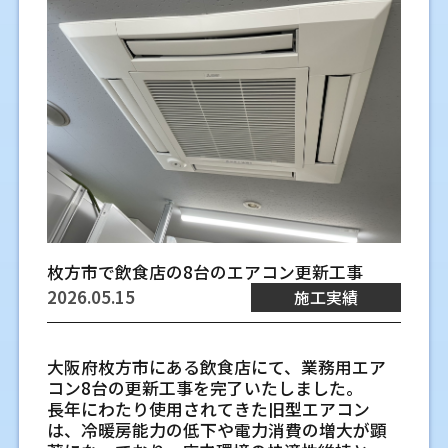
できるか確認します
天井埋込ビルトイン形は、吹き出し口と本体
て、効きの低下や故障の前兆に気づきやすく
配管長と高低差が対応機種に合うかの
立ちます。
れがあります。現地調査では、配管の見える
は分からないこともあるため、点検口から確
めの基本になる部分です。
を分けて設置するタイプです。複雑な間取り
入れ替え工事では、既存の冷媒配管、ドレン
なります。工場では稼働時間が長い場合があ
確認
範囲だけでなく、天井裏や壁内の経路も確認
認したり、必要に応じて開口位置を検討した
や複数方向への送風が必要な現場で使用され
配管、電源が使えるかを調べます。配管の劣
り、汚れや振動の影響も受けるため、日常的
交換後の試運転で確認する冷暖房と排
エアコンには、対応できる配管長や高低差の
します。
りします。事前確認が、無理な施工を避ける
建物の使い方に合う能力と台数を整理
ることがあります。
化、長さ、径、過去の冷媒種類によっては再
な管理の考え方が必要です。
範囲があります。室内機と室外機を離して配
水の状態
手がかりになります。
します
たとえば、間仕切りが多いオフィスや、客席
利用できない場合があります。見た目では判
置する場合や、二階の室内機から一階へ室外
古い室内機と新しい機器の寸法差
設置後は、冷房や暖房が立ち上がるか、風量
が分散している飲食店では、吹き出し口の位
断しづらい部分もあるため、現地で確認した
同じ広さでも、人数、照明、厨房機器、機械
フィルターや熱交換器の状態を定期的
機を下ろす場合は、機種の仕様確認が必要で
点検口や作業スペースを確保しておく
が切り替わるか、異音がないかを確認しま
同じタイプのエアコンでも、メーカーや年式
置を調整することで空気を届けやすくなりま
うえで方針を決めます。
の発熱、日当たりによって必要な能力は変わ
に確認すること
す。将来、能力の違う機種へ交換する可能性
す。冷房時にはドレンホースから水が流れて
によって室内機の寸法が異なります。天井開
メリット
す。また、本体を天井内部へ収めるため、室
ります。現地調査では、図面だけでは分かり
フィルターにほこりや粉じんがたまると、吸
もあるため、極端に長いルートや無理な高低
いるかも大切です。リモコン操作、フィルタ
口の大きさや吊り位置が合わないと、内装の
内の見た目を整えやすい点も特徴です。
設置後の点検や部品交換を考えると、点検口
新設では室外機置き場と配管経路を一
にくい使い方を伺いながら、能力と台数を整
い込みが弱くなり、冷暖房の効きが落ちやす
差は避ける計画が扱いやすいです。
ーの外し方、ブレーカーの位置をその場で確
補修や開口の調整が必要になる場合がありま
ただし、一般的な機種より施工工程が複雑に
と作業スペースは大切です。天井裏に機器や
理します。
から検討します
くなります。熱交換器に汚れが付くと、熱のや
認しておくと、使い始めてから迷いにくくな
す。天井材の色や仕上げによっては、補修跡
なることもあるため、現場に合わせた設計力
配管を入れても、手が届かない位置では点検
新設工事では、室内機の位置だけでなく、室
り取りがしにくくなります。工場の環境によ
掃除や点検がしやすい室内機まわりの
ります。
が見えやすいこともあります。事前に寸法差
が求められます。
が難しくなります。店舗では内装を優先した
外機をどこに置くかが大きな検討点になりま
って汚れ方は変わるため、使用状況に合わせ
配置
を確認しておくと、工事後の仕上がりを想定
くなる場面もありますが、将来の保守を考え
業務用エアコンの入替工事で押
す。放熱、振動、運転音、排水、メンテナン
た確認が必要です。汚れが強い現場では、通
しやすくなります。
枚方市で飲食店の8台のエアコン更新工事
室内機はフィルターの掃除や前面パネルの開
壁掛形や床置形を選ぶケース
ると、見えにくい場所ほど点検性を残すこと
ススペースを見ます。配管を天井内に通すの
常の点検に加えて洗浄の必要性を判断するこ
さえておきたい流れ
交換後の不具合を避けるための
閉が必要です。天井に近すぎる位置や、家具の
が必要です。
2026.05.15
施工実績
壁掛形や床置形は、小規模な事務所や限られ
か、露出でまとめるのかによって、室内の仕
ともあります。
室外機の搬入経路と設置スペース
真上に設置すると日常の手入れがしにくくな
工事の流れを事前に把握しておくと、社内や
たスペースで使用されることがあります。天
チェック項目
上がりや工事範囲も変わります。
ります。自動掃除機能付きの機種でも、ダスト
業務用エアコンの室外機は重量があり、搬入
既存機器の入れ替え時に冷媒配管の再
店舗内での調整がしやすくなります。入替は
井工事を行わずに設置しやすいため、既存建
異音や水漏れを早めに見つける点検の
交換が終わったあとも、設置まわりの状態を
ボックスや内部の確認が必要な場合がありま
経路の確認が重要です。階段、通路幅、屋上
機器を外して付けるだけではなく、確認、撤
物への導入にも対応しやすいタイプです。
利用可否を確認する流れ
大阪府枚方市にある飲食店にて、業務用エア
古い機器の撤去やフロン類回収の対応
大切さ
保つことで、機器に余分な負担をかけにくく
す。脚立を置ける床の余白も含めて考えてお
への出入口、エレベーターの寸法によって
去、取り付け、試運転、法令に関わる対応ま
また、床置形は天井高が高い空間や、壁面に
コン8台の更新工事を完了いたしました。
入れ替え工事では、既存の冷媒配管を再利用
も確認します
なります。日常的に見られる部分と、専門業者
運転中の異音、風量の低下、におい、水漏れ
くと、日々の管理がしやすくなります。
は、搬入方法を工夫する必要があります。設
で含めて進みます。
設置スペースを確保しにくい現場で採用され
長年にわたり使用されてきた旧型エアコン
できるか確認します。配管の長さ、太さ、劣
へ相談したほうがよい部分を分けて考えると
既存機器を外す場合は、撤去作業とフロン類
は、設備の不調を知らせるサインです。水漏
置後は、周囲に排熱と点検のための空間も必
る場合があります。設置場所に応じて柔軟に
は、冷暖房能力の低下や電力消費の増大が顕
化の状態、過去に使っていた冷媒の種類が判
管理しやすくなります。
の回収が必要です。業務用エアコンでは、法
れはドレン排水の詰まりや勾配不良、汚れの
増設や部屋用途の変更を見据えた予備
要です。壁際やベランダに置く場合は、近隣
対応できる点が特徴です。