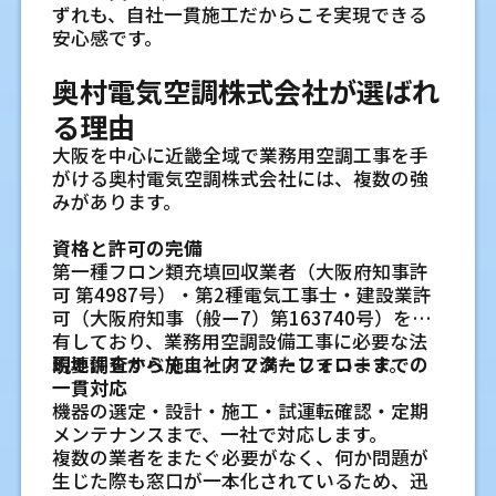
スペースや部品交換のしやすさも見ます。万
ある、排水先が詰まりやすい場所になってい
現地調査で確認する項目が具体的かを
工はできますが、選べるルートが限られるこ
ます。ここでは、相談時によくある質問を整
ずれも、自社一貫施工だからこそ実現できる
認、現地確認、施工後の報告まで、建設会社
ることが大切です。奥村電気空調株式会社で
作業内容によっては、業務を続けながら進め
が一のトラブル時に確認しやすい配置にして
ると、水漏れにつながることがあります。設置
とがあります。
見る
理していきます。
安心感です。
や設備会社の担当者と連携しながら進めま
は、業務用と家庭用の空調工事に対応してい
られる場合があります。ただし、機器の搬
おくことは、工場の停止時間を抑えるために
前に排水経路を確認し、点検できる場所を残
現地調査では、天井高、梁、配管ルート、室
す。エアコン設置位置や配管の納まりを早め
ます。
入、天井作業、電気工事、試運転では一時的
も役立ちます。
しておくことが必要です。
隠蔽配管にすると将来の交換は難しく
工事中でも営業を続けられますか？
奥村電気空調株式会社が選ばれ
外機置き場、電源容量、排水経路を確認する
に確認することで、完成後の使いやすさにも
に作業範囲を空ける必要があります。停電が
なりますか
必要があります。店舗の図面だけで判断せず、
店舗やオフィスでは、営業を止めずに工事を
つながります。
現地調査から施工後の点検まで一貫し
必要な作業がある場合は、業務時間外や休業
る理由
フロン類の管理や回収が必要になる場
実際の天井や外壁、分電盤を見て説明してく
進めたいという相談があります。実際には、
隠蔽配管でも交換できる場合はあります。た
日に分けて行う方法を検討します。
て対応します
工場の空調管理に関するよくあ
面を把握する
れるかが大切です。確認項目が具体的であれ
大阪を中心に近畿全域で業務用空調工事を手
施工内容や設置場所によって対応方法が変わ
だし、配管の状態、径、長さ、ドレン経路、
現地調査、機器選定、施工、施工後の確認ま
業務用エアコンでは、フロン類の管理が関わ
ば、工事内容や注意点を事前に把握しやすく
がける奥村電気空調株式会社には、複数の強
ります。
る質問
点検口の有無によって判断が変わります。接
住宅のエアコン交換に関するよ
既存の配管や室外機置き場はそのまま
で、流れを分けずに対応しています。担当する
ります。機器の入れ替えや撤去の際には、冷
なります。
みがあります。
たとえば、営業時間外に作業時間を調整した
続部が確認できない納まりや、排水経路が分
工場の空調管理について相談を受けると、施
くある質問
使えますか
範囲を明確にすることで、現場での伝達漏れ
媒を適切に回収する必要があります。機器を
り、エリアごとに分けて施工を進めたりする
かりにくい納まりでは、交換時に追加の確認
工前の確認、既存設備の改善、全体空調と局
を抑えやすくなります。入替後の点検や不具
使えるかどうかは、配管の状態、長さ、径、
使っている期間中も、点検記録や漏えい確認
施工後の保守やトラブル対応の範囲を
資格と許可の完備
ことで、通常業務への影響を抑えやすくなり
が必要です。新築時には、点検できる場所を
交換を考え始めると、既存機器の取り外しや
所空調の選び方、点検の時期に関する質問が
合相談にもつなげやすい体制です。
冷媒の種類、室外機周辺の放熱スペースで変
が必要になる場合があります。設置時から管
第一種フロン類充填回収業者（大阪府知事許
ます。一方で、大型機器の搬入や電気工事が必
確保しておくことが大切です。
配管の再利用、電源まわりなど、気になる点
確認する
よく出ます。ここでは、現場で迷いやすい点
わります。古い配管を無理に使うと、施工後の
理しやすい位置に機器を置くことで、後の確
可 第4987号）・第2種電気工事士・建設業許
要な場合には、一時的に作業スペースを確保
が出てきます。ここでは、住宅のエアコン交
エアコンは設置して終わりではなく、使用中
を整理します。
天井カセット形を中心に空間に合わせ
不具合につながる場合があります。現地で確
認作業が進めやすくなります。
可（大阪府知事（般ー7）第163740号）を保
する必要があります。
室外機の場所は設計段階で決めたほう
換で相談されやすい内容を整理します。
の点検や不具合時の対応も必要です。水漏
認したうえで、再利用する部分と交換する部
た機器選定を行います
有しており、業務用空調設備工事に必要な法
そのため、現地調査の段階で営業状況を共有
がよいですか
れ、効きにくさ、異音などが起きたときに、
工場の空調は新設前に何を確認すれば
分を分けて判断します。
定期点検を見据えて点検口と作業動線
オフィスや飲食店で使われる天井カセット形
的要件をすべて自社内で満たしています。
現地調査から施工・アフターフォローまでの
しておくことで、無理のない工程を組みやす
古いエアコンの取り外しも一緒に依頼
どこまで相談できるかを確認しておくと安心
室外機の場所は、設計段階で候補を決めてお
よいですか
では、天井内の状況、席の配置、風向きの調
一貫対応
くなります。
を残す
できますか
です。定期点検やフロン類回収、洗浄の相談
くほうが進めやすいです。配管の長さ、外壁
設置後の点検や不具合相談にも対応で
新設前には、床面積、天井高、断熱状態、出
整を確認します。四方向や二方向などの形状
機器の選定・設計・施工・試運転確認・定期
天井内の機器や配管は、見えない場所にある
に対応できるかも、店舗運営を続けるうえで
の穴あけ位置、排水先、電源との関係が決ま
古いエアコンの取り外しは、新しい機器の設
入口の位置、機械の発熱、作業者の配置、換
きますか
も含め、空間の使い方に合わせた機器選定を
メンテナンスまで、一社で対応します。
業務用エアコンはどの機種を選べばよ
ため、点検口の位置が大切です。点検口が小
見ておきたい項目です。
るためです。外構計画でフェンスや植栽が入
置と合わせて依頼できます。取り外し時に
気設備、室外機置き場を確認します。あわせ
行います。
複数の業者をまたぐ必要がなく、何か問題が
設置後の試運転で、冷暖房の効き、排水、異
いですか？
さい、機器から離れている、棚や設備でふさ
ると、後から置き場が狭くなることもありま
は、冷媒の回収、配管の取り外し、室内機と
て、稼働時間や将来の機械増設の予定も見て
生じた際も窓口が一本化されているため、迅
音、リモコン操作を確認します。使用開始後
がる位置にあると、確認に時間がかかります。
空調設備と電気工事をまとめて相談で
機種選定では、部屋の広さだけでなく、用途
す。通路幅や隣地境界も合わせて確認します。
室外機の撤去を順に行います。設置場所が高