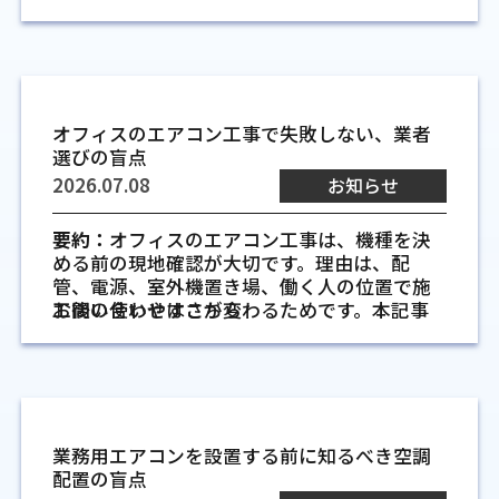
査から設備配置、導入後の点検までを整理し
題にせず、住まい全体の使いやすさと合わせ
ます。
て見ることです。
間取り決定後では配管ルートの選択肢
工場空調管理が施工前の計画で
が限られるため
オフィスのエアコン工事で失敗しない、業者
左右される理由
間取りが固まった後では、室内機を付けたい
選びの盲点
壁の裏側に収納や窓があったり、外に室外機
工場の空調管理は、機器を取り付けてから考
2026.07.08
お知らせ
を置くスペースがなかったりする場合があり
えるよりも、施工前に現場の使い方を整理す
ます。配管を通すために遠回りが必要になる
ることが大切です。工場はオフィスや店舗と
と、見た目だけでなく施工性にも影響します。
要約：
オフィスのエアコン工事は、機種を決
違い、生産設備、作業台、搬入口、人の移
早い段階で候補位置を確認しておくと、壁内
める前の現地確認が大切です。理由は、配
動、天井の高さなどが温度の感じ方に関わり
の納まりや外部への抜き方を比較しやすくな
管、電源、室外機置き場、働く人の位置で施
ます。はじめに条件を見落とすと、あとで冷え
ります。
工後の使いやすさが変わるためです。本記事
お問い合わせはこちら
にくい場所や暑さが残る場所が出やすくなり
では、業者選びと事前確認の要点を整理しま
ます。
室内機と室外機の位置を建築図面と一
す。
緒に確認するため
生産ラインと作業エリアごとに必要な
室内機と室外機は、ただ近ければよいわけで
温度が異なるため
オフィスエアコン工事で失敗し
はありません。室内では風の向き、家具、カ
同じ工場内でも、作業内容によって必要な温
業務用エアコンを設置する前に知るべき空調
ーテンレール、収納扉との干渉を見ます。屋
やすい業者選びの盲点
度は変わります。たとえば、細かな検査をす
配置の盲点
外では通路幅、隣地境界、給湯器や雨どいと
る場所では手元の作業性を保つために安定し
オフィスのエアコン工事では、機器の性能だ