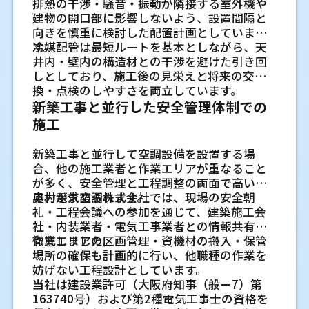
排熱の干渉・騒音・振動が隣接する室外機や
ら、業務用エアコンの安定運転に大きく関わ
ゾーニングとは、工場内を用途ごとに分けて
冷媒配管の接続部は、適切な加工と締め付け
あります。除湿が十分に進みにくいケースも
ドの有無、ガラスの種類、外部の日よけも確
認しておくと、後から追加作業が発生する可
室内環境の乱れがスタッフや来店者に
交換前に確認したい設置環境と
建物の開口部に影響しないよう、設置間隔と
ります。無理な曲がりや長すぎる配管は、冷
空調を管理する考え方です。製造エリア、検査
が必要です。接続が不十分だと、冷媒ガス漏れ
あります。必要な能力は、少なすぎても大き
認します。冬場は窓際の冷えも関係するた
能性を抑えられます。
及ぼす影響
向きを慎重に検討した配置計画としていま
媒の流れに負荷がかかりやすく、性能低下に
エリア、保管エリア、出荷エリアのように分け
機種選び
の原因になります。また、配管内の空気や水
すぎても扱いにくいため、現地条件をもとに
め、窓に近い席の状態を聞きながら能力を考
す。
冷媒配管は最短ルートを基本としながら、天
室温のムラや湿度の上昇は、執務中の集中し
つながる場合があります。
ると、それぞれに合った温度設定を考えやす
分を抜く真空引きも大切な作業です。施工後
選びます。
えることがあります。
営業中の店舗で工事する場合の作業時
交換前の確認が不足していると、選んだ機種
井内・壁内の構造材との干渉を避けた引き回
やすさや客席での過ごしやすさに関わりま
さらに、メンテナンスを考慮せずに施工する
くなります。壁や間仕切りがなくても、吹き出
は運転確認を行い、冷え方や接続部の状態を
間の考え方
が部屋に合わない、設置当日に追加作業が必
しとしており、施工後の見栄えと将来の交
す。厨房の熱気、会議室の人数変化、工場内
と、将来的な点検や交換作業が難しくなるこ
し方向、カーテン、棚の配置などで空気の流
確認します。見た目だけでは分からない部分
OA機器や照明の発熱も能力選定に関係
要になるといったことがあります。使う場所
換・点検のしやすさを両立しています。
営業中の店舗では、来店時間や仕込み時間、
の機械熱など、建物ごとの条件を見ながら空
ともあります。そのため、施工時には機器の
れを調整できる場合があります。エリアごと
なので、基本作業を省かないことが大切です。
室外機の置き場と配管ルートで
します
の条件を先に整理しておくと、機種選びと工
新築工事と並行した安全管理体制での
スタッフの動きに合わせた作業計画が必要で
調能力を整えることが必要です。
性能だけでなく、維持管理のしやすさまで見
の目的を整理すると、運転管理も分かりやす
事内容を合わせて考えやすくなります。
パソコン、複合機、サーバー、照明器具は運
確認したい施工の注意点
す。騒音が出る作業、天井を開ける作業、電
施工
据えた設計が必要です。
くなります。
転中に熱を出します。特に機器がまとまって
源を止める作業は、営業への影響を確認して
配管を目立ちにくく収めながらも、点検性を
建設会社や設備会社が図面段階
室内機の位置が決まっても、室外機の置き場
部屋の広さや断熱性に合う能力の考え
置かれる場所では、室温が上がりやすくなり
進めます。定休日や営業時間外に分けて作業
業務用エアコンの種類ごとに考
確保することで、建物の使いやすさにもつな
天井カセット形や天井吊形など機器形
新築工事と並行して空調設備を設置する場
と配管ルートが合わなければ、施工が難しく
ます。単に床面積だけを見るのではなく、発
で確認したい項目
する方法もあるため、事前に店舗運営の流れ
方
がります。
合、他の施工業者と作業エリアが重なること
状ごとの使い分け
なることがあります。室外機は熱を外へ逃が
える入替のポイント
熱する設備の位置と台数を確認することで、
を共有しておくと調整しやすくなります。
エアコンの能力は、畳数だけで決めると合わ
が多く、安全管理と工程調整の両面で高い対
建設会社や設備会社の方から見ると、エアコ
す役割があり、周囲の空間が狭いと運転に影
天井カセット形は、天井に埋め込む形で複数
実際の使い方に近い判断ができます。
メーカーごとの施工知識が必要な理由
業務用エアコンは形状によって、風の出方や
ない場合があります。日当たりの強い部屋、
応力が求められます。
奥村電気空調株式会社では、現場の安全朝
ン配管は他の工事との取り合いが大きい部分
響します。建物の外まわりも含めて見ること
方向に風を出せるため、見た目をすっきりさ
設置に必要な条件が異なります。既存機器と
吹き抜けのある空間、古い窓のある部屋で
礼・工程会議への参加を通じて、建築施工会
業務用エアコンはメーカーによって構造や施
です。内装、外壁、電気、断熱、構造と関係
が、業務用エアコン設置では大切です。
せながら空気を分散しやすい機器です。天井
広さだけで機種を決めないことが大切
店舗の用途別に考えるエアコン
同じ形に入替えるだけでなく、現在の使い方
は、同じ広さでも冷暖房に必要な力が変わり
社・内装業者・電気工事業者との情報共有を
工方法が異なります。そのため、機種ごとの
するため、後工程での変更は手戻りにつなが
吊形は、天井内に埋め込むスペースが少ない
です
に合っているかを確認すると、入替後の使い
ます。反対に、断熱性の高い住宅では過剰な能
徹底しました。
作業エリアの区画管理・資機材の搬入・保管
特徴を理解したうえで施工を進めることが重
る場合があります。図面段階で確認項目をそ
排熱しやすい室外機スペースを確保す
配置の工夫
場所や、奥行きのある空間で使いやすい形で
やすさが変わります。
力にならないよう、建物の条件も見て選ぶこ
カタログの目安面積は参考になりますが、建
場所の確保も計画的に行い、他職種の作業を
要です。
ろえておくと、現場での判断がしやすくな
す。天井埋込ビルトイン形は、吹き出し口を
る大切さ
同じ広さの店舗でも、飲食店、美容室、物販
とが大切です。
物の断熱性や天井高、在室人数までは反映し
妨げない工程設計としています。
たとえば、配線方法や試運転時の確認項目は
り、施主様への説明もしやすくなります。
分けたい現場で検討できます。工場では梁や
室外機のまわりに壁や荷物が近いと、排熱し
店、オフィス併設店舗では空調の考え方が変
天井カセット形は設置位置と気流の確
きれません。能力が小さすぎると運転時間が
当社は建設業許可（大阪府知事（般ー7）第
機種によって違いがあります。経験が不足し
配管が関係するため、形状ごとの特徴を現場
た空気を再び吸い込みやすくなります。これ
わります。人が座る時間、機器から出る熱、
専用コンセントや電圧の確認が必要な
長くなり、能力が大きすぎると温度ムラや運
163740号）および第2種電気工事士の資格を
ている場合、初期設定や接続作業に時間がか
認が大切です
エアコン専用コンセントと専用回路の
条件に合わせて選びます。
を避けるためには、メーカーが定める離隔距
商品棚の高さ、作業場所の位置が違うためで