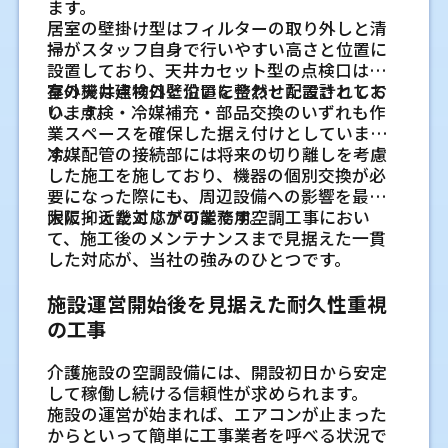
要です。無理な曲がりや長い横引きがあると、
れるかも、現地で確認します。
ます。
立ち位置を確認し、風向きの調整がしやすい
感の差を減らしやすくなります。
認
した空気を再び吸い込むことがあります。ベ
排水不良につながる場合があります。天井
居室の壁掛け型はフィルターの取り外しと清
場所へ設置します。薬剤やドライヤーの使用
壁掛形や床置形は設置スペースと用途
ランダ、犬走り、屋根置き、壁面金具など、置
業務用エアコン工事で対応でき
室外機置き場は、図面上では置けるように見
裏、壁内、屋外の経路を見ながら、点検しや
養生や搬入経路の確認で業務への影響
掃がスタッフ自身で行いやすい高さと位置に
で熱が出る点も見ておきたい項目です。
室外機の設置場所が運転効率に関わる
き方によって確認点は変わります。隣家との
に合わせて選びます
えても、実際には通路幅が足りない場合があ
すいルートを考えます。
設置しており、天井カセット型の点検口は既
を抑えます
る主な設置タイプ
こと
距離や通路の幅も見ながら、運転音や風向き
ります。基礎、雨どい、給湯器、植栽、フェ
壁掛形は小規模な事務室や個室に設置しやす
存の天井点検口と位置を合わせた設計として
室外機は建物外壁沿いに整然と配置されてお
物販店では入口付近と奥側の温度ムラ
室内機や室外機を運ぶ際は、床、壁、エレベ
に配慮した位置を選ぶことが大切です。
室外機は、外へ熱を逃がしたり外気から熱を
ンスとの距離を確認します。隣地境界に近い
業務用エアコンにはさまざまな設置タイプが
屋上やベランダに設置する場合の搬入
く、床置形は天井工事が難しい場所でも検討
います。
り、点検・冷媒補充・部品交換のいずれも作
を抑える
ーター、共用部を保護する養生が必要です。
取り入れたりする役割があります。周囲に熱
場合は、風の吹き出し方向や点検時の作業姿
あり、建物の構造や用途によって適した機種
できます。人の動線、棚や機械の位置、掃除
業スペースを確保した据え付けとしていま
経路と固定方法
通路が狭い場合や階段を使う場合は、搬入の
物販店では、入口の開閉による外気の影響
がこもる場所、排気が壁に当たって戻る場
勢も大切です。搬入経路も含めて見ておくと、
が変わります。空間に合わないタイプを選ぶ
や点検のしやすさを合わせて見ると、入替後
す。
冷媒配管の接続部には将来の切り離しを考慮
屋上やベランダに室外機を置く場合は、搬入
順番も考えます。書類棚やパソコン周りにほ
と、奥側の空気の滞留を考える必要がありま
工事当日の流れと住まい側で準
所、直射日光を強く受ける場所では、運転の
完成後の設置が進めやすくなります。
と、気流が偏ったり、メンテナンスしにくく
の管理がしやすくなります。
した施工を施しており、機器の個別交換が必
経路を先に確認します。階段、エレベータ
こりが入りにくいよう、作業前に移動やカバ
す。高い棚や陳列什器があると、風が途中で遮
負担が増える場合があります。また、点検や
なったりすることがあります。そのため、室
要になった際にも、周辺設備への影響を最小
備しておきたいこと
ー、屋上への出入口の幅によって、運べる機
ーの相談をします。
られることもあります。入口だけを強く冷や
修理のために人が近づけるスペースも必要で
外壁材や断熱材に合わせた穴あけ位置
内環境や使用目的を踏まえて選定することが
限に抑えた対応が可能です。
大阪・近畿エリアの業務用空調工事におい
器の大きさが変わります。設置後は、強風や
すのではなく、通路に沿って空気が流れるよ
工事当日は、取り外し、設置、接続、試運転
す。設置場所を考えるときは、配管の距離だ
大切です。
入替前の現地調査で確認する内
て、施工後のメンテナンスまで見据えた一貫
の調整
振動に備えて固定方法も確認します。防水層
停電や騒音が発生する作業を先に共有
うに吹き出し方向を考えると、売り場全体の
まで順に進みます。事前に室内外の作業場所
けでなく、排熱と保守性も確認します。
した対応が、当社の強みのひとつです。
外壁材がサイディング、モルタル、タイルな
のある屋上では、建物側の状態を傷めない置
温度差を抑えやすくなります。
容
します
を整えておくと、確認や養生がしやすくな
天井カセット形が適している空間
どで変わると、穴あけ位置の考え方も変わり
き方を考えることも必要です。
り、落ち着いて工事を見守れます。
電気工事を伴う場合、一時的な停電が必要に
断熱や遮熱とあわせて空調負荷を下げ
施設運営開始後を見据えた耐久性重視
現地調査では、機器の状態だけでなく、建物
天井カセット形は、オフィスや飲食店など幅
ます。断熱材の厚みや気密シートの位置も確
オフィス併設店舗では作業場所ごとの
なることがあります。サーバー、電話機、レ
ること
の構造や使い方まで確認します。ここを丁寧
広い施設で採用されることが多いタイプで
の工事
認が必要です。配管穴が目地や金物に近いと、
体感差を確認する
既存エアコンの取り外しから新しい機
ジ、通信機器がある場合は、停止できる時間
に見ておくことで、入替後に冷えにくい、排
す。天井に埋め込む構造のため、室内をすっ
屋根や外壁からの熱の入り方が大きい工場で
防水処理や固定が難しくなる場合がありま
電源や天井内の状態を含めた現
を決めておくことが大切です。穴あけや固定
店舗の一角に事務スペースがある場合、接客
器の設置までの流れ
水が流れにくい、電源が合わないといった問
きり見せやすく、空間デザインとの調和も取
は、空調だけで温度を整えると運転時間が長
す。外壁工事の前に位置を共有しておくと、納
介護施設の空調設備には、開設初日から安定
作業では音が出るため、会議や電話の時間帯
地調査で見るべきポイント
エリアとデスク作業の場所で求める温度が変
題を避けやすくなります。
りやすくなります。
まず既存機器の運転状態や設置状況を確認
くなりやすいです。屋根の断熱、遮熱材、日
まりを整えやすくなります。
して稼働し続ける信頼性が求められます。
を避ける調整も必要になります。
わることがあります。パソコンや複合機の
また、4方向へ気流を送れる機種では、広い範
し、冷媒を室外機側に回収してから取り外し
射を受ける窓への対策、開口部のすき間対策
業務用エアコンの設置前には、室内の見える
施設の運営が始まれば、エアコンが止まった
熱、窓際の日差し、スタッフの滞在時間を確
室内機と室外機の設置場所を確認しま
囲へ空気を循環させやすい特徴があります。
ます。その後、室内機の据付板を固定し、配
などを合わせて考えると、空調負荷を下げる
部分だけでなく、電源や天井内も確認しま
からといって簡単に工事業者を呼べる状況で
テナントビルでは管理会社への確認が
認し、風が一方向に偏らない配置を検討しま