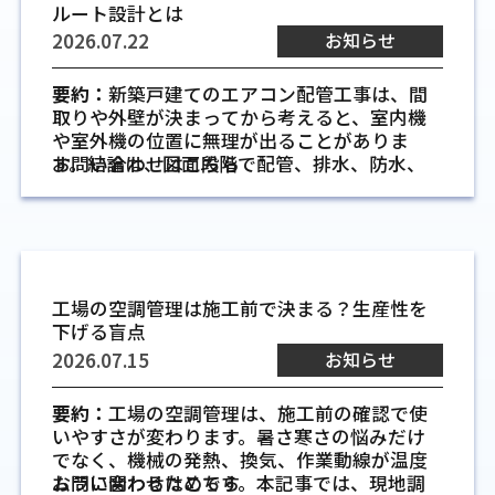
ルート設計とは
2026.07.22
お知らせ
要約：
新築戸建てのエアコン配管工事は、間
取りや外壁が決まってから考えると、室内機
や室外機の位置に無理が出ることがありま
す。結論は、図面段階で配管、排水、防水、
お問い合わせはこちら
電気を一緒に確認することです。本記事で
は、後悔しにくいルート設計の基本をわかり
やすく整理します。
新築戸建てでエアコン配管工事
工場の空調管理は施工前で決まる？生産性を
下げる盲点
を早めに考える理由
2026.07.15
お知らせ
新築戸建てでは、エアコンを後から付ければ
よいと考えがちです。ただ、配管ルートは壁の
要約：
工場の空調管理は、施工前の確認で使
中、梁、筋交い、外壁、室外機置き場と関係
いやすさが変わります。暑さ寒さの悩みだけ
するため、建物の計画と切り離して考えると
でなく、機械の発熱、換気、作業動線が温度
調整が難しくなります。私が現場で大切にし
ムラに関わるためです。本記事では、現地調
お問い合わせはこちら
ているのは、エアコンの位置を設備だけの問