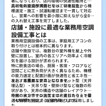
既存機器の確認から機種選定までの進
著になっており、店内環境の快適性維持と省
断材料になります。再利用できる場合でも、気
令に沿った扱いが求められます。撤去した機
蓄積が関係する場合があります。異音はファ
への風向きや音の伝わり方も確認します。
配管の考え方
こうした機種は比較的施工しやすい一方で、
め方
エネ化の両立が課題となっていました。
奥村電気空調株式会社では、現地調査から機
密試験や洗浄などの確認が必要になることが
冷媒配管やドレンホースの施工状態を
器の搬出経路、保管場所、処分の流れまで確
ンや部品の摩耗、取り付け部の振動が原因に
配管ルートや室外機の位置によって使い勝手
将来、子ども部屋を分ける、書斎として使
種選定・施工・試運転確認まで一貫して対応
あります。使えるものを残す判断と、交換すべ
まず既存機器の型番、能力、設置年数、使用
認しておくと、工事当日の段取りが分かりや
なることがあります。小さな変化の段階で確
ドレン排水の勾配と水漏れ対策
確認する
が変わるため、事前の現地確認が重要になり
う、親世帯の部屋に変えるなど、部屋の使い
し、営業への影響を最小限に抑えながら全8台
き部分を見分ける判断の両方が大切です。
状況を確認します。そのうえで、現場の広さや
すくなります。
認しておくと、停止時間を抑えるための対応
ます。
冷房時には室内機から結露水が出るため、ド
配管カバーが外れていないか、断熱材が露出
方が変わることがあります。その可能性があ
の入れ替え工事を完了しました。
用途に合う機種を選びます。既存機器と同じ
を取りやすくなります。
レン排水の経路を確保します。排水管に十分
していないか、ドレンホースが折れていない
る部屋では、電源や配管の取り出し位置を検
店舗・施設に最適な業務用空調
能力でよいか、部屋の使い方が変わっていな
将来の席替えや間仕切り変更も見据え
な勾配がないと、水が流れにくくなり、水漏
かを時々見ておくとよいです。外部に出てい
討しておく方法もあります。予備配管は条件
施設の用途によって変わる空調
いかを見直すことも大切です。
フロン排出抑制法に関わる簡易点検の
設備工事とは
て考えます
奥村電気空調株式会社が行う業
れの原因になる場合があります。天井裏を通
る部分は、日差しや雨風で劣化することがあ
により向き不向きがあるため、点検できる
配置の判断基準
考え方
す場合は、点検しやすい位置や結露防止の処
ります。水が流れる先にごみや土が詰まって
オフィスは、社員数の変化や部署の移動に合
か、排水が取れるか、将来の機種に対応しや
業務用空調設備の工事は、家庭用エアコンの
撤去と新しい機器の取り付けで行う作
務用エアコン工事の特徴
理も大切です。入れ替え時には、既存の排水
いないかも確認しておくと、排水不良の予防
わせてレイアウトが変わることがあります。
業務用エアコンには、フロン排出抑制法に基
すいかを確認して判断します。
取り付けとは根本的に異なります。
同じ業務用エアコンでも、オフィス、工場、
業
経路が新しい機器に合うかを確認します。
につながります。
業務用エアコン工事では、現場ごとに異なる
今の席だけに合わせすぎると、間仕切り変更
づく点検が関係します。管理者は、機器の種
店舗や施設では、複数台の室外機を屋上や外
飲食店、新築戸建てでは見るべき点が変わり
工事では、既存の室内機と室外機を取り外
条件へ柔軟に対応することが求められます。
後に風が届きにくくなる場合があります。将
類や能力に応じて簡易点検や定期点検を行う
壁に設置し、室内の各エリアへ効率よく冷暖
ます。空間の用途が違えば、人の動き、発熱す
し、配管や電源まわりの状態を確認します。
室外機まわりの風通しを保つ
建物の構造や使用環境によって必要な施工内
来の使い方がある程度決まっているなら、吹
必要があります。簡易点検では、異常な音、
奥村電気空調株式会社が新築戸
気を届ける設計が求められます。
る設備、求める温度の安定性も変わります。
新しい機器を設置した後は、配管接続、排水
奥村電気空調株式会社が行う店
容が変わるため、事前確認から施工後の管理
き出し方向や点検位置も含めて相談しておく
外観の損傷、油にじみ、冷暖房の効きなどを
室外機の前に荷物を置くと、熱を逃がしにく
特に飲食店の場合、厨房・客席・フロアなど
設置前には、部屋の形だけでなく、そこで何
建ての配管ルート設計で大切に
接続、電気配線、固定状態の確認を行いま
まで一貫して対応できる体制が重要です。奥
と安心です。
確認します。記録を残しておくことも大切で
くなります。夏は排熱、冬は熱交換を行うた
空間ごとに熱負荷が大きく異なるため、機種
をする場所なのかを整理します。
舗エアコン工事
す。天井材や周辺設備を傷めない配慮も必要
村電気空調株式会社では、現地調査から保守
す。法令に関わる点は、設備の管理責任とし
していること
め、吸い込み口と吹き出し口のまわりには空
の能力選定と配置計画が快適性と省エネ性を
です。
までを含めた空調工事を行っています。
て早めに整理しておくと安心です。
奥村電気空調株式会社では、店舗の新設や入
間が必要です。落ち葉やほこりがたまりやす
左右する重要な要素となります。
また、業務用エアコンにはカセット型（天井
会社オフィスでは席の配置と風向きを
奥村電気空調株式会社で私が大切にしている
奥村電気空調株式会社が大切に
れ替えに伴う業務用エアコン工事に対応して
い場所では、運転前に周辺を確認しておくと
埋込型）・天吊り型・壁掛け型など複数の形
合わせて考える
試運転で確認する冷暖房や排水の状態
のは、図面上のきれいさだけでなく、実際に
設計から施工まで一貫対応できる体制
季節の切り替わり前に運転状態を確認
います。現地の状況を確認し、機器の種類や
安心です。
状があり、天井の構造や店舗のレイアウト、
しているオフィスエアコン工事
会社オフィスでは、デスクの位置、会議室の
住み始めてからの使いやすさまで見ることで
取り付け後は、冷房と暖房の運転、風量、異
配置、配管ルートを店舗の使い方に合わせて
将来のメンテナンス性まで考慮したうえで最
今回の枚方市での施工では、天井カセット型
空調工事では、設計と施工が分かれている
すること
使い方、コピー機やサーバーの場所を確認し
す。エアコン配管は完成後に見えにくくなる
音、振動、リモコン表示を確認します。加え
考えます。空調設備は工事後も使い続けるも
奥村電気空調株式会社では、オフィスの使い
フィルター清掃や点検で運転状態を保
適な機種を選定する必要があります。
（4方向吹き出し）を室内機として採用しまし
と、現場ごとの情報共有に時間がかかること
夏や冬の本格稼働が始まってから不調に気づ
ます。長時間座る席に風が当たり続けないよ
部分もあるため、早めの確認と現場での丁寧
て、ドレン水が正しく流れるかも見ます。試運
のなので、施工時だけでなく、その後の点検
方と建物の条件を見ながら、業務用エアコン
た。
があります。その点、現地調査から機器選