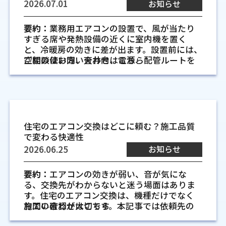
の位置関係を確認します。建築図面と一緒に
2026.07.01
お知らせ
た温度が必要です。一方で、出荷準備や搬入の
けを見て決めると、あとから風が届きにく
確認すると、生活動線と工事のしやすさを同
多い場所では扉の開閉があり、外気の影響を
い、運転音が気になる、点検しづらいといっ
時に判断できます。
受けやすくなります。全体を同じ条件で冷暖
要約：
業務用エアコンの設置で、風が当たり
た困りごとにつながる場合があります。業者
房しようとすると、ある場所では効きすぎ、
すぎる席や発熱設備の近くに室内機を置く
選びでは、見積もりの内容だけでなく、現地
外壁の穴あけや防水処理を計画に入れ
別の場所では足りないという状態になりやす
と、冷暖房の効きに差が出ます。設置前には、
で何を確認してくれるかを見ることが大切で
やすくするため
いです。
空間の使い方、天井内、電源、配管ルートを
ご相談は
お問い合わせはこちら
す。
配管穴は外壁を貫通するため、穴あけ位置と
合わせて確認することが大切です。
機械の発熱や人の動きが空調効率に影
防水処理が大切です。外壁材の種類、柱や筋
現地調査の丁寧さで施工後の使いやす
交いの位置、断熱材の入り方によって、適し
響するため
さが変わります
た位置が変わります。新築時に計画へ入れて
業務用エアコンの設置前に見落
工場では、加工機、コンプレッサー、乾燥
現地調査では、部屋の広さだけでなく、天井
おくと、外壁施工や内装工事との順番を合わ
機、制御盤などから熱が出ます。熱源の近く
としやすい空調配置の盲点
の高さ、梁の位置、窓の向き、デスクの配置
せやすく、雨水の侵入を防ぐ処理も落ち着い
住宅のエアコン交換はどこに頼む？施工品質
に吹き出し口を置くと冷気がすぐに乱れた
まで確認します。図面だけでは分からない点
て行えます。
業務用エアコンは、機器の能力だけでなく、
で変わる快適性
り、温かい空気が天井付近にたまりやすくな
もあるため、実際の室内を見て風の流れや作
どこに取り付けるかで使い心地が変わりま
ったりします。また、作業者や台車の動線に
2026.06.25
お知らせ
業スペースを考えることが必要です。ここが
す。設置後に、風が寒い、奥の席だけ暑い、機
よって、空気の流れが遮られることもありま
浅いまま工事に進むと、設置後に冷暖房の効
後悔しにくいエアコン配管ルー
械の近くだけ効きにくい、といった困りごと
す。設備の配置と人の動きを見ておくことで、
き方に差が出ることがあります。
要約：
エアコンの効きが弱い、音が気にな
が出ることもあります。先に空気の通り道を
機器の能力だけに頼らない計画が立てやすく
ト設計の基本
る、交換先がわからないと迷う場面はありま
見ておくと、工事後の調整がしやすくなりま
なります。
機器の提案だけでなく配管や電源まで
す。住宅のエアコン交換は、機種だけでなく
配管ルートを考えるときは、見た目だけで決
す。
施工の確認が大切です。本記事では依頼先の
お問い合わせはこちら
確認する業者を選びます
めないことが大切です。冷媒配管、ドレン排
後からの変更では配管ルートや室外機
選び方と工事前後の確認点を解説します。
水、電源、室外機の放熱条件が合っていて、
人が長く過ごす場所に風が直接当たり
業務用エアコンは、室内機と室外機をつなぐ
置き場に制約が出やすいため