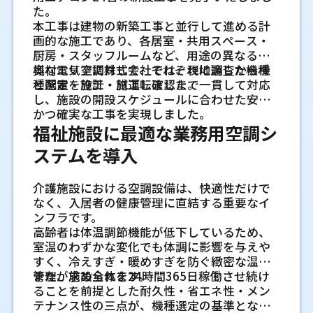
天井から吊るすタイプ、壁に取り付けるタイ
とめたい間取りで使うことがあります。施工
から判断します。
め、事前の確認が特に大切です。
の流れも、現場を見ることで把握しやすくな
た。
す。余裕のある時期に状態を見ておくと、工事
合があります。既存配管の状態、室外機の設
プ、床に置くタイプなどがあります。どれが合
時期は、壁を閉じる前の確認が重要です。配
空調の効き方は施工精度で変わる
ります。
本工事は建物の新築工事と並行して進める計
日程も組みやすくなります。
置場所、専用コンセントの有無などを事前に
うかは、店舗の広さだけでなく、天井の構
管の径、断熱、ドレンの勾配、点検できる位
天井内に埋め込みにくい空間で検討す
壁掛形や床置形は小規模な事務所や部
同じ機種の業務用エアコンを設置しても、施
画的な施工であり、各居室・共用スペース・
伝え、標準的な工事の範囲に含まれる内容を
造、内装の仕上げ、客席や什器の配置によっ
置を工事前に決めておく必要があります。
る天井吊形
分的な空調に使えます
天井高や床面積だけでなく熱源の位置
工方法によって冷暖房の効率は変わります。
厨房・スタッフルームなど、用途の異なる多
確認しておくことが大切です。
て変わります。機種選びでは、見た目と気流
たとえば、冷媒配管の長さや勾配が適切でな
天井吊形は、天井面から本体を吊り下げて設
小さな事務所や一部の部屋だけを空調したい
を確認すること
様なエリアに対して、それぞれに適した機種
奥村電気空調株式会社では、現地調査から機
不調サインから見る業務用エア
の両方を確認しておくと判断しやすくなりま
露出配管で点検や交換がしやすいケー
い場合、機器に負荷がかかりやすくなり、本
置するタイプです。天井裏の高さが足りない
場合は、壁掛形や床置形も選択肢になりま
と配置を設計・施工しました。
種選定・施工・試運転確認まで一貫して対応
住宅設備会社に依頼する場合の確認点
空調機の能力を考える際、広さは大切な基準
す。
コンの入替タイミング
ス
来の性能を発揮しにくくなります。
場所や、天井カセット形を入れにくい建物で
す。天井工事を抑えたいときや、サーバー周り
し、施設の開設スケジュールに合わせた安全
です。ただし、工場では熱源の位置が大きく
住宅設備会社に相談する場合は、住まい全体
また、室内機の設置位置が偏っていると、空
露出配管は、室内機の近くから外壁へ抜き、
候補になります。奥行きのある空間に風を送
など特定の場所を冷やしたいときにも使われ
かつ確実な工事を実現しました。
入替の判断で迷うときは、機器から出ている
関わります。機械が集中している場所、炉や
天井カセット形が向いている店舗の特
の設備計画と合わせて考えやすい点がありま
気が均等に行き渡らず、一部だけ暑い、また
屋外に配管を出す方法です。配管カバーを使
りやすい機種もあります。設置する際は、本
ます。ただし、風の向きや設置面の強度、配
福祉施設に最適な業務用空調シ
サインを一つずつ確認すると整理しやすくな
乾燥設備の近く、日射を受けやすい外壁側で
す。リフォームや新築工事と同時に進める場
徴
は寒いと感じる原因にもなります。施工時に
えば外壁に沿って整えられます。点検時に状
体の見え方、照明との干渉、吹き出し方向に
管の出し方は必ず確認します。
ります。症状が一時的なものか、部品劣化や
は、同じ面積でも必要な冷房能力が変わりま
合は、壁内の配管、電源位置、室外機置き場
ステムを導入
天井カセット形は、天井面に室内機を収める
は建物全体のバランスを確認しながら、空気
態を確認しやすく、将来の交換でも作業しや
人が長く滞在しないかを見ておきます。
能力不足につながるものかを見分けることが
す。現地調査では、熱が出る設備の種類、稼
をほかの工事と調整できます。施工を別業者
ため、壁面を商品棚や装飾に使いやすい特徴
の流れを考慮することが大切です。
すい場合があります。外観の見え方は建物の
大切です。
働時間、排熱の向きまで確認しておくと、温
が行う場合は、実際に工事する担当者の確認
があります。四方向や二方向に風を出せる機
面によって変わるため、道路側、庭側、隣地
複雑な間取りに対応しやすい天井埋込
設置前の現地調査で確認してお
介護施設における空調設備は、快適性だけで
度ムラを減らしやすくなります。
範囲も聞いておくとよいです。
種があり、客席がまとまっている飲食店や受
配管や気流設計が室内環境を左右する
側で見え方を分けて考えると整理しやすくな
なく、入居者の健康管理に直結する重要なイ
冷房や暖房の効きが以前より弱くなっ
ビルトイン形
きたいポイント
付スペースのある店舗で検討しやすい形で
ります。
業務用エアコン工事では、配管ルートの設計
ンフラです。
給気と排気の流れを見て換気計画を整
ている場合
電気工事や空調工事の専門業者に依頼
天井埋込ビルトイン形は、本体を天井内に設
す。天井裏のスペースや点検口の位置を確認
も重要な工程です。無理のある配管は、見た
工事前の現地調査は、設置できるかどうかを
高齢者は体温調節機能が低下しているため、
置し、吹き出し口を別の位置に出せるタイプ
えること
設定温度を下げても室内が冷えにくい、暖房
する場合の確認点
したうえで、設置できるかを判断します。
隠蔽配管にする前に確認したい点検口
目だけでなくメンテナンス性にも影響しま
確認するだけではありません。施工後に使い
室温のわずかな変化でも体調に影響を与えや
です。細長い部屋、区画が分かれた空間、柱
時に足元が寒いといった状態は、能力低下や
換気がうまく働いていないと、冷暖房した空
専門業者へ依頼すると、配管や電気まわりを
す。将来的な点検や機器交換を見据えて、管理
やすい位置か、点検しやすいか、排水が問題
すく、冷えすぎ・暖めすぎを防ぐ緻密な温度
と将来の入れ替え
や壁で空気が回りにくい現場で検討しやすい
設置環境の変化が関係していることがありま
気がすぐに外へ逃げたり、熱気やにおいが一
天井吊形が使いやすい間取りや天井条
含めて現地の状態を見ながら相談できます。
しやすい施工を行うことで、長期的な運用に
なく流れるかまで見ます。ここを丁寧に確認
管理が求められます。
また、施設全体を24時間365日稼働させ続け
隠蔽配管は見た目をすっきりさせやすい一方
です。吹き出し口の位置を調整しやすい反
す。フィルターの汚れだけでなく、冷媒量、
部に残ったりします。給気口と排気口の位
特に専用コンセントの新設、電圧の確認、配
件
もつながります。
しておくと、工事中の変更や設置後の手直し
ることを前提とした耐久性・省エネ性・メン
で、配管の接続部やドレンの状態を確認しに
面、ダクトの経路や点検スペースが必要にな
室外機の状態、部屋の使い方も確認が必要で
置、換気扇の能力、外気が入る方向を確認す
管穴の位置変更が必要な場合は、電気工事の
さらに、気流設計が不十分な場合、冷気や暖
を減らしやすくなります。
テナンス性の三点が、機種選定の基準となり
天井吊形は、天井裏へ埋め込むスペースが限
くいことがあります。点検口がないまま壁や
ります。天井裏の状況を見ずに決めるのは避
す。
ることが大切です。とくにシャッターや出入