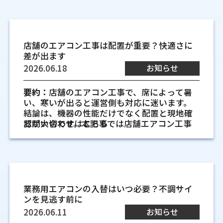
はじめて使いやすい配置になります。少し地
配管や、専用回路などの電源確認が工事の要
すぎる配置
施工後に空調の位置を変えたいとなっても、
味な確認に見えますが、運転効率や水漏れ防
になります。機器の容量が合っていても、配管
事務席、レジ、受付、作業台のように人が同
配管、ドレン排水、電源、室外機置き場の条
住宅のエアコン交換を考えるタ
止、将来の交換作業に関わるため、図面上で
ルートが無理な位置にあると見た目や保守性
じ場所で過ごす時間が長い場所では、風向き
件で簡単に動かせない場合があります。とく
早めに整理しておく価値があります。
に影響します。電源容量が不足していれば、
イミング
の確認が大切です。冷房の風が肩や背中に直
に工場では、梁、ダクト、クレーン、棚、機
店舗のエアコン工事は配置が重要？快適さに
追加工事の検討も必要です。
接当たると、温度設定を上げても体が冷えや
械の上部スペースが関係します。室外機も、排
毎日使っているエアコンは、少しずつ状態が
冷媒配管をできるだけ短く曲がりを少
差が出ます
すくなります。反対に暖房の風が顔付近に当
熱がこもる場所や点検しにくい場所では運転
変わっていきます。急に動かなくなる前に、効
工事後の不具合対応まで相談できるか
なくする考え方
2026.06.18
お知らせ
たり続けると、乾燥を感じやすくなります。室
効率や保守性に影響します。施工前にルート
き方や音、使用年数、住まいの変化を見なが
を見ます
冷媒配管は、室内機と室外機をつなぐ大切な
内機の向き、吹き出し方向、席の配置を合わ
と設置場所を確認しておくことが、後の管理
ら交換時期を考えると、工事の予定も立てや
通り道です。長くなりすぎたり曲がりが増え
せて見ることが必要です。
設置後に水漏れ、異音、効きの弱さが出た場
要約：
店舗のエアコン工事で、席によって暑
のしやすさにつながります。
すくなります。
たりすると、施工時の負担が増え、機種ごと
合、すぐ相談できる窓口があると安心です。
い、寒いが出ると運営側も対応に迷います。
の条件確認も必要になります。まっすぐに近
コピー機や厨房機器など発熱する設備
工事は取り付けて終わりではなく、試運転や
結論は、機器の性能だけでなく配置と現地確
冷房や暖房の効きが以前より弱くなっ
いルートを取れるか、壁の中で無理な曲げが
排水確認、操作説明まで含めて見ておくと判
認が大切です。本記事では店舗エアコン工事
お問い合わせはこちら
の近くに設置する注意点
生産性を下げる工場空調の盲点
たとき
ないかを確認し、機器の仕様に合う範囲で計
断しやすくなります。定期点検や必要に応じ
の配置、機種選び、確認項目を整理します。
コピー機、サーバー機器、冷蔵機器、厨房の
設定温度を下げても部屋が冷えにくい、暖房
空調というと、室温を何度にするかを先に考
画することが基本です。
た洗浄の相談ができるかも確認しておきたい
加熱機器は、運転中に熱を出します。その近
を入れても足元が寒いといった状態は、交換
えがちです。けれども工場では、温度計の数
点です。
くに室内機を設置すると、吸い込み温度が実
を考えるきっかけになります。フィルターの
値だけで現場の快適さを判断できない場面が
ドレン排水の勾配と排水先を先に決め
店舗のエアコン工事で配置が快
際の室温より高くなり、エアコンが必要以上
汚れや室外機まわりの障害物が原因の場合も
あります。風が届く位置、湿度、熱源の近
業務用エアコンの施工経験と対応でき
る大切さ
に運転する場合があります。厨房では油分や
適さを左右する理由
ありますが、年数が経った機器では部品の劣
さ、作業姿勢などが重なると、作業者の負担
る機種を確認します
冷房や除湿を使うと、室内機から水が出ます。
業務用エアコンの入替はいつ必要？不調サイ
水蒸気も出るため、吸い込み口やフィルター
化や冷媒回路の不調が関係することもありま
や工程の安定性に関わってきます。
店舗のエアコン工事では、機器の能力だけを
この水を外へ流すのがドレン排水です。排水
ンを見逃す前に
への影響も考えます。発熱する設備と室内機
オフィスでは、天井カセット形、天井吊形、
す。
見て決めると、客席や作業場所に温度差が出
管に十分な下り勾配がないと、水がたまりや
の距離は、現地で確認したい点です。
天井埋込ビルトイン形など、建物に合わせた
2026.06.11
お知らせ
作業者の暑さ寒さが集中力や作業精度
る場合があります。店内には人の動き、照明の
すくなり、室内側の水漏れにつながる場合が
機種選びが必要です。家庭用とは施工条件が