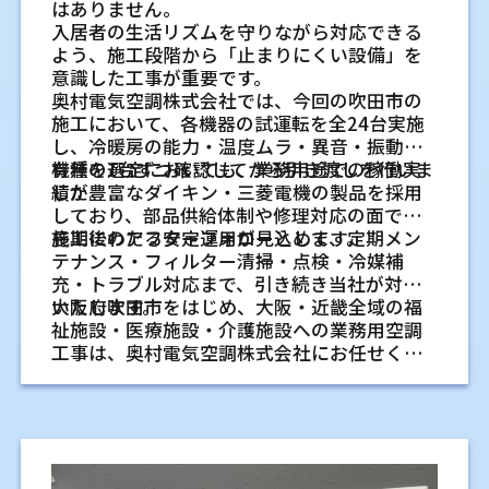
デスクや客席が複数並ぶ空間では、温度差を
管やドレンホースを接続します。室外機を設
ことに役立ちます。空調機の能力を大きくす
す
将来の入れ替えやメンテナンス
す。建物によっては、既存の配線や梁、換気
はありません。
す。作業場所ごとの体感差を事前に把握する
必要です
抑えやすくなるため、快適性の維持にもつな
置した後は、真空引き、接続確認、試運転を
る前に、熱が入る場所を確認することも大切
設備が施工に関わります。現地調査で確認す
入居者の生活リズムを守りながら対応できる
室内機は天井の開口寸法、天井内の高さ、点
まで考えた配管計画
と、工事後の調整もしやすくなります。
がります。
行い、冷暖房と排水の状態を確認します。
テナントビルでは、工事可能な曜日や時間、
です。
る項目を整理しておくと、工事当日の変更を
よう、施工段階から「止まりにくい設備」を
検スペースを確認します。室外機は風通し、
さらに、複数台をバランスよく配置すること
搬入経路、共用部の養生、屋上や外壁の使用
新築時の配管工事は、最初の設置だけでな
減らしやすくなります。
意識した工事が重要です。
搬入経路、周囲の壁との距離、排気がこもら
で、大型空間にも対応しやすくなります。
作業スペースを確保しておくと工事が
条件が決まっている場合があります。室外機
換気設備との連動で温度の乱れを抑え
く、十年後やそれ以降の入れ替えにも関係し
奥村電気空調株式会社では、今回の吹田市の
ないかを見ます。屋上や狭い通路では、安全
入れ替え工事で見落としやすい
置き場や配管貫通の可否も、管理会社への確
ます。エアコンは建物より先に交換時期が来
進めやすい理由
ること
業務用エアコンに必要な電源容量とブ
施工において、各機器の試運転を全24台実施
に作業できるかも大切です。
天井吊形が活躍する現場
認が必要です。申請書類が必要な場合は、早
る設備です。今の機器だけに合わせるのでは
注意点
し、冷暖房の能力・温度ムラ・異音・振動の
室内機の下に家具や家電があると、脚立を置
換気設備が強く働きすぎると、冷暖房した空
レーカーの確認
めに準備しておくと工事日程を組みやすくな
天井吊形は、天井内部に十分なスペースを確
なく、次に交換するときも無理なく作業でき
有無を1台ずつ確認してから引き渡しを行いま
機種の選定においても、業務用途での稼働実
配管ルートやドレン排水の状態を見ま
きにくくなります。作業者が安全に動ける幅
気が外へ出てしまいます。一方で、換気が不足
業務用エアコンは、機種によって必要な電源
エアコンの入れ替え工事では、既存機器と同
ります。
保しにくい現場で使われることがあります。
るかを考えておくと、住まいの管理がしやす
した。
績が豊富なダイキン・三菱電機の製品を採用
を確保しておくことで、壁面の確認や機器の
すると、熱気、湿気、においが残りやすくな
す
が異なります。単相か三相か、電圧、ブレー
じ場所に新しい機器を付ければ済むように見
露出型のため、天井工事を大きく行わずに設
くなります。
しており、部品供給体制や修理対応の面でも
持ち運びがしやすくなります。室外機まわり
ります。空調と換気の運転時間を合わせたり、
カー容量、分電盤の空きなどを確認します。
冷媒配管は長さや曲がり、断熱材の傷みを確
えることがあります。実際には、機器の寸
置しやすい点が特徴です。
長期にわたる安定運用が見込めます。
施工後のアフターフォローとして、定期メン
も、植木鉢や収納用品を移動しておくと配管
外気を取り入れる場所を調整したりすること
既存の電源を使える場合もありますが、能力
認します。ドレン配管は水が自然に流れる勾
法、配管の状態、電源条件、排水経路が変わ
入れ替え工事と新設工事で確認
たとえば、天井が低い建物や、既存設備の関
機器交換時に使いやすい点検スペース
テナンス・フィルター清掃・点検・冷媒補
接続や排水確認が進めやすくなります。
で、温度の乱れを抑えやすくなります。工場の
を上げる入れ替えでは電源工事が必要になる
配があるか、詰まりやすい形になっていない
る場合があります。今の空調に温度ムラや効
係で埋込施工が難しい場合にも対応しやすく
充・トラブル対応まで、引き続き当社が対応
の確保
作業内容に合わせて、必要な換気量と空調の
する内容の違い
ことがあります。私は、機器選定と合わせて
かを見ます。既存配管を使う場合でも、状態確
きにくさがあるなら、同じ位置への入れ替え
なります。また、奥行きのある空間へ向かっ
いたします。
大阪府吹田市をはじめ、大阪・近畿全域の福
壁や床まわりを傷つけないための事前
能力を一緒に確認することが大切です。
室内機の左右や上部、室外機の周囲には、点
電気側の条件も見るようにしています。
認は欠かせません。
が合うかも確認しておくとよいです。
同じオフィスエアコン工事でも、既存機器を
て気流を送りやすいため、作業場や店舗など
祉施設・医療施設・介護施設への業務用空調
検や交換に必要な作業スペースがあります。
確認
交換する場合と、新しく設置する場合では確
でも採用されるケースがあります。
工事は、奥村電気空調株式会社にお任せくだ
収納や造作棚を近くに作る場合は、将来の取
天井裏の梁や配管との干渉を事前に確
電源容量やブレーカーの状況を確認し
工事前には、壁紙の浮き、床材の傷、カーテ
既存配管を再利用できるかの確認
認内容が変わります。入れ替えは今ある設備
一方で、設置位置によっては風当たりが強く
さい。
導入後の管理で見落としやすい
り外しを妨げないか確認します。室外機も、前
ンレールや棚との距離を一緒に確認しておく
認する理由
ます
既存配管は、劣化や曲がり、長さ、太さが新
の状態を見ます。新設は、機器の位置や配管
感じやすくなるため、吹き出し方向の調整が
面だけでなく接続部に手が届くかが大切で
と安心です。必要に応じて床や家具を養生
保守と点検
しい機器に合うかを確認します。再利用でき
天井カセット形や天井埋込ビルトイン形で
経路を最初から組み立てる必要があります。
業務用エアコンは機種によって必要な電源が
重要です。
す。点検スペースを少し確保しておくだけで、
し、搬入経路も見ておきます。新築戸建てで
る場合もありますが、状態によっては新しい
は、天井裏の空間が重要です。梁、照明、換
異なります。電源の種類、容量、ブレーカー
空調設備は、導入して終わりではありませ
後の作業が進めやすくなります。
は、クロス貼りや外構工事との順番によって
配管への交換が必要です。古い配管を無理に
気ダクト、給排水管、電線があると、本体や
入れ替えでは既存配管や電源を再利用
の空き、配線の状態を確認し、必要に応じて
天井埋込ビルトイン形の特徴
ん。使い始めてからの点検や状態確認によっ
注意点が変わるため、事前の打ち合わせが役
使うと、冷媒漏れや能力不足につながるおそ
配管が入らない場合があります。図面だけで
電気工事も含めて検討します。安全に使うた