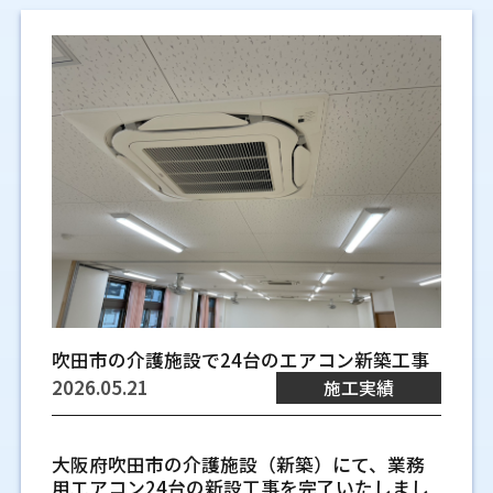
境界に近い場所では、風の向きや音の伝わり
一般的に業務用エアコンは、設置から10年を
空調の効きムラが工程ごとの負担につ
に合っていない場合、冷暖房効率が下がり、
直したい場面
体へ風を分散しやすくなります。照明や点検
を集中させると、店内の一部だけが冷えたり
方も確認し、建物完成後に置き場で困らない
超えると部品の劣化や能力低下が出やすくな
ながる点
快適性や作業環境にも影響が出やすくなりま
口との位置関係を見ながら、デスクへ直接風
暖まりにくくなったりします。現地調査で
間取り変更や断熱改修を行うと、必要なエア
ようにします。
天井カセット形や天井吊形など
ります。使用時間が長い店舗や工場では、同
す。また、飲食店や工場、オフィスなどは建
一部の場所だけが冷える、出入口付近だけ暑
が当たりすぎない場所を検討します。
は、扉の開閉頻度や厨房との距離も確認しま
コンの能力や設置位置が変わることがありま
じ年数でも負荷が大きくなるため、冷暖房の
物の構造や人の動きが異なるため、それぞれ
室内機タイプの選び方
い、天井付近に熱がこもるといった状態は、
す。
す。新築戸建てでは、配管ルートや専用コン
効きや運転音の変化を合わせて確認すること
に合った施工計画が欠かせません。本記事で
工程ごとの負担差につながります。作業場所
天井吊形は天井裏のスペースが限られ
セントの位置を早めに決めておくと、室内の
先行配管と露出配管の違いを新
室内機にはいくつかの種類があり、見た目だ
が大切です。
は、業務用エアコン工事で押さえておきたい
を移動するたびに温度差があると、体感だけ
店内全体に空気が回りやすい吹き出し
見た目や使い勝手を整えやすくなります。
る場所に向いています
けで決めると施工面で無理が出る場合があり
ポイントや、施工品質によって変わる空間づ
築時に整理する
でなく製品の一時保管にも影響する場合があ
方向
ます。天井の高さ、天井裏の余裕、部屋の
天井吊形は、天井面に室内機を吊って設置す
修理で対応しやすい状態と入替を検討
くりについて、現場ごとの特徴を交えながら
ります。効きムラを減らすには、能力の大き
新築戸建てのエアコン配管では、建築中に配
形、梁の位置によって向き不向きがありま
るタイプです。天井裏に埋め込むスペースが
エアコンの風は、壁や梁、棚、間仕切りに当
したい状態
整理していきます。
い機器を入れるだけでは足りません。空気の
住宅エアコンの交換はどこに頼
管を仕込む先行配管と、完成後に壁の外へ配
す。機種を選ぶときは、空間の使い方と工事
取りにくい建物でも検討しやすい形です。奥
たると流れが変わります。吹き出し方向を考
部品の交換や調整で改善しやすい不具合もあ
通り道を見て、吹き出し方向や吸い込み位置
管を出す露出配管があります。どちらが良い
条件を合わせて考えることが大切です。
行きのある部屋では、風を遠くへ送れる機種
えずに設置すると、入口側だけが冷える、奥
むとよいのか
業務用エアコン工事の品質が快
ります。一方で、圧縮機や基板など主要部品の
を合わせることが必要です。
かは、間取り、外観、点検のしやすさ、将来
を選ぶことで、入口側と奥側の温度差を抑え
の席に風が届きにくいといった状態につなが
不具合、同じ症状の繰り返し、複数箇所の劣
依頼先によって、機器選びの進め方や工事範
適空間に影響する理由
の入れ替え方で変わります。見えにくくした
オフィスや店舗で使いやすい天井カセ
やすくなります。
ります。店内全体を見ながら、空気が回りや
化が見られる場合は、修理を重ねるより入替
囲、確認してもらえる内容が変わります。ど
い気持ちと、後から扱いやすくしたい気持ち
すい方向を選ぶことで、温度ムラを抑えやす
ット形の特徴
業務用エアコンは、機器を設置するだけで十
のほうが現場に合う場合があります。
現地調査で確認したい工場空調
こに頼むかを考えるときは、販売だけでな
の両方を整理することが大切です。
天井埋込ビルトイン形は間取りに合わ
くなります。
天井カセット形は、天井面に室内機を収める
分な性能を発揮できるわけではありません。
く、住まいの状況を見て施工まで丁寧に確認
管理の基本項目
せて吹き出し口を配置できます
吹田市の介護施設で24台のエアコン新築工事
タイプです。四方向や二方向に風を出せる機
室内の広さや天井高、人の動線に合わせて施
オフィスや店舗で早めの判断が大切に
できるかを見ておくと安心です。
先行配管が向いている間取りと施工時
種があり、オフィスや飲食店の客席などで使
天井埋込ビルトイン形は、本体を天井内に入
工内容を調整することで、はじめて安定した
2026.05.21
施工実績
工場空調の現地調査では、床面積や天井高だ
なる理由
店舗エアコンの種類と空間に合
期
いやすい形です。天井面に納まるため、壁面
れ、吹き出し口を離して配置できるタイプで
空調環境につながります。とくにオフィスや
けを見ても十分ではありません。実際の稼働
家電量販店に依頼する場合の確認点
オフィスや店舗では、空調の停止が仕事のし
先行配管は、配管を壁内や天井裏に通したい
を家具や棚に使いやすい点もあります。一方
す。会議室と執務スペースが近い場合や、間仕
店舗では、空調のわずかな差が働きやすさや
状況を見ながら、どこで熱が出て、どこに人
う選び方
やすさや来店者の滞在環境に関わります。真
家電量販店は、本体選びから工事受付までま
場合に検討します。道路側の外壁に配管を出
で、天井裏に本体を入れる空間が必要です。
切りがある場所で検討されます。設置には天
居心地にも影響するため、工事の品質が重要
が立ち、どの時間帯に負荷が高くなるのかを
大阪府吹田市の介護施設（新築）にて、業務
夏や真冬に急に止まると、営業時間の調整や
とめて進めやすい点があります。一方で、現場
店舗エアコンには、天井に埋め込むタイプ、
したくない部屋や、室外機を離れた場所にま
梁、照明、換気設備との位置関係を確認して
井内の高さやダクトの通り道が関係するた
になります。
確認します。図面だけでは分かりにくい空気
用エアコン24台の新設工事を完了いたしまし
作業場所の変更が必要になることもありま
の条件によっては追加の確認が必要になる場