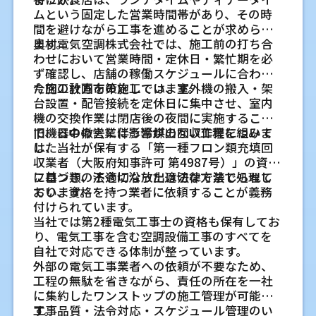
わないことがあるため、図面段階でまとめて
均一に冷やすのか、作業場所を中心に整える
交換工事では、現地確認の時点で見落としを
やすく行います。
必要です。フィルター清掃や点検を定期的に
す。室内機や室外機のまわりに作業できる余
ムという固定した営業時間帯があり、その時
確認することが大切です。
のかで機器の選び方が変わります。現場の動
減らすことが大切です。奥村電気空調株式会
店舗エアコン工事を依頼する業
オフィスのエアコン工事に関す
行うことで、空調効率の低下を防ぎやすくな
裕があるかどうかで、保守のしやすさが変わ
間を避けながら工事を進めることが求められ
線を見ながら検討します。
社では、設置環境を見たうえで機器選定や工
業務用エアコンの設計や施工経験をも
ります。
ります。将来の点検まで見て配置を決めると、
者選びの基準
ます。
奥村電気空調株式会社では、施工前の打ち合
るよくある質問
事内容を整理し、施工後の相談にも対応して
さらに、フロン類回収や機器交換時の対応な
管理の負担を抑えやすくなります。
とに無理のない配置を考えること
わせにおいて営業時間・定休日・繁忙期を必
戸建てのエアコン配管工事に関
新築戸建てに関わる建設会社や設備会
います。担当が状況を把握しやすいため、後
店舗エアコン工事を依頼する際は、工事がで
初めてオフィスのエアコン工事を依頼する場
ど、長期的な運用を見据えた管理も重要です。
ず確認し、店舗の稼働スケジュールに合わせ
業務用エアコンは、天井カセット形、天井吊
日の確認も進めやすくなります。
きるかだけでなく、店舗の使い方を踏まえて
社は設計段階で空調計画を整えます
合、どこまで準備すればよいか分かりにくい
するよくある質問
設備を長く使用するためには、施工後のサポ
フィルター点検や部品交換がしやすい
た施工計画を策定しています。
今回の枚方市の施工では、室外機の搬入・架
形、天井埋込ビルトイン形、床置形など、現
相談できるかを確認すると判断しやすくなり
ものです。ここでは、現地調査や工事日程の
新築戸建てに関わる建設会社や設備会社で
ート体制まで含めて確認しておくことが大切
台設置・配管接続を定休日に集中させ、室内
位置を確保する
場に合わせて選ぶ必要があります。私は大手
新築戸建てのエアコン配管工事では、いつ相
家庭用エアコンと一般電気工事を合わ
ます。業務用エアコンは機種の種類があり、電
相談時によく確認される内容を、できるだけ
は、エアコンの設置位置、電源、配管ルート
です。
機の交換作業は閉店後の夜間に実施すること
工事店での経験を含め、業務用空調の施工に
フィルターは、室内の空気を吸い込む部分に
談すればよいのか、隠蔽配管は交換しにくい
気工事や配管工事も関わります。施工前の説
せて相談できます
具体的にまとめます。
を設計段階で整理すると、完成後の施工が進
空調設備は使用環境によって負荷が変わるた
で、日中の営業に影響が出ない工程を組みま
旧機器の撤去に伴う冷媒の回収作業について
長く関わってきました。配管ルート、ドレン
あります。ほこりがたまると風量が落ち、効
のか、室外機の場所はどこまで決めるべきか
明が具体的で、工事後の対応範囲が見える業
めやすくなります。住宅用エアコンでも、部屋
エアコン交換に合わせて、専用コンセントの
め、導入後も現場状況に合わせた対応が求め
した。
は、当社が保有する「第一種フロン類充填回
排水、電源、室外機の位置を見ながら、あと
きにくさや運転音の変化につながる場合があ
といった質問をいただきます。ここでは、建
者を選ぶことが大切です。
工事前にオフィス側で準備しておくこ
の用途や家具配置を踏まえた計画が大切で
確認や増設、電圧の確認が必要になることが
られます。
収業者（大阪府知事許可 第4987号）」の資格
で点検しにくくならない配置を考えます。見
ります。脚立を立てる場所がない、什器が邪
設会社様や設備会社様から確認されやすい内
す。
あります。住宅向けの電気工事にも対応して
とはありますか
に基づき、法令に沿った適切な方法で処理し
フロン類の不適切な放出は法律で禁じられて
た目だけでなく、運用しやすさも大切な判断
魔になる、天井が高すぎて届きにくいと、点
容を、現場での判断に近い形で整理します。
業務用エアコンの施工経験を確認する
いるため、エアコン本体だけでなく、電源ま
ています。
おり、資格を持つ業者に依頼することが義務
事前に、図面、現在のエアコンの型番、分電
材料です。
検が後回しになりやすいです。設置時点で、作
家庭用エアコンと業務用エアコンでは、機器
わりを含めて相談できます。照明やコンセン
業務用エアコン工事に関するよ
付けられています。
盤の位置、室外機の場所が分かる写真がある
業できる足元の空間を確認します。
新築戸建てのエアコン配管はいつ相談
の大きさ、電源条件、配管の取り回しが異な
寝屋川市や枚方市周辺で奥村電
ト位置の見直しを同時に考えたい場合にも対
当社では第2種電気工事士の資格も保有してお
と確認が進めやすくなります。工事当日は、
導入後の点検やトラブル時の対応まで
くある質問
すればよいですか
ります。天井カセット形や天井吊形など、店舗
応しやすい体制です。
り、電気工事を含む空調設備工事のすべてを
作業場所の周辺にある書類、備品、パソコン
気空調株式会社が対応できるこ
ドレン詰まりや水漏れを防ぐために排
見据えて提案すること
で使う機器の施工経験があるかを確認しまし
できれば間取りが大きく固まり、電気図面や
業務用エアコン工事を検討する際は、施工内
自社で対応できる体制が整っています。
などを移動できるか確認します。移動が難し
水経路を確認する
空調設備は、使い始めてからの管理が続きま
ょう。施工事例や対応できる機種を聞くこと
外構の方向性を決める前後で相談するのがお
建設会社や設備会社からの新築戸建て
と
容や営業への影響について不安を感じること
外部の電気工事業者への依頼が不要なため、
い物は、養生の方法を相談します。
す。フィルターの確認、異音や水漏れの点
冷房や除湿の運転では、室内機から結露水が
で、自分の店舗に近い条件で相談しやすいか
すすめです。壁を閉じる前であれば、配管
があります。建物の種類や営業形態によって
案件にも対応します
工程の無駄を省きながら、責任の所在を一社
寝屋川市や枚方市周辺で業務用エアコンの入
検、フロン類に関わる確認など、導入後に必
出ます。その水を外へ流すのがドレン配管で
を見極められます。
穴、専用コンセント、ドレン排水、室外機置
必要な工事が異なるため、事前に確認してお
に集約したワンストップの施工管理が可能で
業務を止めずにエアコン工事はできま
新築戸建ての現場では、引き渡し時期や内装
替を検討している場合、現場の状況を直接確
要なことがあります。私は、施工時点で点検
す。勾配が足りない、配管の途中にたるみが
き場を調整しやすくなります。完成後でも施
くことで導入後のトラブルを防ぎやすくなり
す。
工事品質・法令対応・スケジュール管理のい
工程に合わせた対応が求められます。図面確
すか
認したうえで、無理のない工事内容を整理す